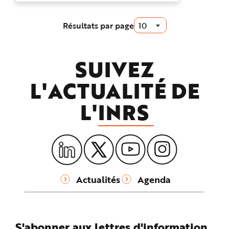
e
lors de la conception des lieux de
travail. Architectes, maîtres d...
Résultats par page
SUIVEZ
L'ACTUALITÉ DE
L'
INRS
Actualités
Agenda
S'abonner aux lettres d'information