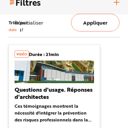
Filtres
n
p
r
i
n
Réinitialiser
Appliquer
Trier par :
c
i
p
date
a
l
e
A
l
l
Durée : 21min
VIDÉO
e
r
a
u
c
o
n
t
e
Questions d'usage. Réponses
n
u
d'architectes
P
i
e
Ces témoignages montrent la
d
d
nécessité d'intégrer la prévention
e
p
des risques professionnels dans la
a
conduite de projet, en particulier
g