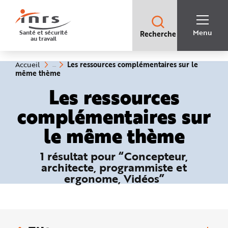
Accès
rapides
:
R
Recherche
e
Menu
Santé et sécurité
Recherche
rapide
c
au travail
:
h
e
r
c
Vous
Les ressources complémentaires sur le
Accueil
h
êtes
(rubrique
même thème
e
ici
sélectionnée)
r
:
Les ressources
a
p
i
complémentaires sur
d
e
A
le même thème
i
d
e
P
1 résultat pour “Concepteur,
l
a
architecte, programmiste et
n
N
ergonome, Vidéos”
a
v
i
g
a
t
i
o