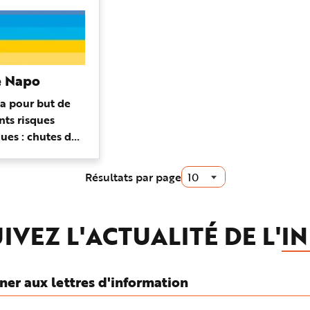
e Napo
 a pour but de
ents risques
ues : chutes de
himiques,
les, situations
Résultats par page
ctions indi...
IVEZ L'ACTUALITÉ DE L'
IN
ner aux lettres d'information