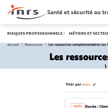
Accès
rapides
:
Santé et sécurité au tr
R
e
c
h
e
r
c
h
RISQUES PROFESSIONNELS
MÉTIERS ET SECTEU
e
r
a
Vous
Les ressources complémentaires su
Accueil
Ressources
p
êtes
i
ici
d
Les ressourc
:
e
A
i
d
1
e
P
l
a
n
N
Trier par :
date
a
v
i
g
a
t
i
Durée : 13m
VIDÉO
o