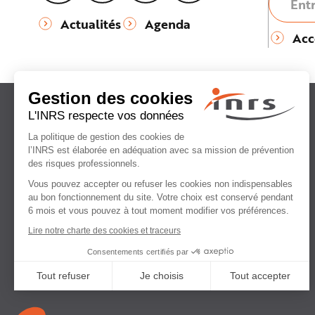
e
Actualités
Agenda
Acc
Institut national
de recherche et de sécurité
pour la prévention
des accidents du travail
et des maladies professionnelles