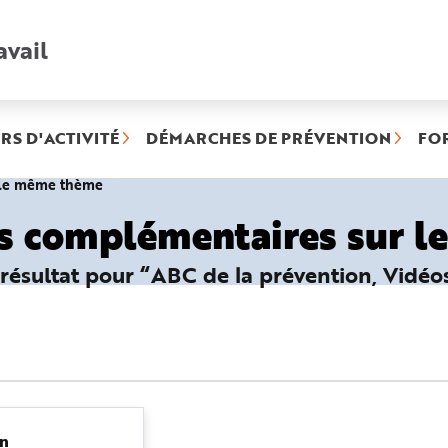
avail
Recherche
rapide
:
RS D'ACTIVITÉ
DÉMARCHES DE PRÉVENTION
FO
(rubrique
r le même thème
sélectionnée)
es complémentaires sur 
 résultat pour “ABC de la prévention, Vidéo
in