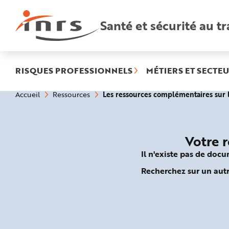
Accès
rapides
:
Santé et sécurité au tr
R
e
c
h
e
r
c
h
RISQUES PROFESSIONNELS
MÉTIERS ET SECTEU
e
r
a
Vous
Les ressources complémentaires su
Accueil
Ressources
p
êtes
i
ici
d
:
e
A
i
d
Votre 
e
P
Il n'existe pas de doc
l
a
n
Recherchez sur un autr
N
a
v
i
g
a
t
i
o