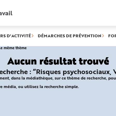
avail
Recherche
rapide
:
RS D'ACTIVITÉ
DÉMARCHES DE PRÉVENTION
FO
(rubrique
r le même thème
sélectionnée)
Aucun résultat trouvé
recherche : “Risques psychosociaux, 
ument, dans la médiathèque, sur ce thème de recherche, pou
e média, ou utilisez la recherche simple.