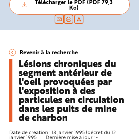
Télécharger le PDF (PDF 79,3
n
Ko)
p
r
i
n
c
i
p
a
l
e
A
Revenir à la recherche
l
l
Lésions chroniques du
e
r
segment antérieur de
a
u
c
l'oeil provoquées par
o
n
l'exposition à des
t
e
particules en circulation
n
u
dans les puits de mine
P
i
e
de charbon
d
d
e
p
Date de création :
18 janvier 1995 (décret du 12
a
janvier 1995
|
Dernière mise à jour :
-
g