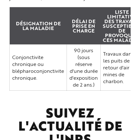
e
LISTE
LIMITATIVE
DÉLAI DE
DES TRAVAUX
DÉSIGNATION DE
PRISE EN
SUSCEPTIBLE
LA MALADIE
CHARGE
DE
PROVOQUER
CES MALADIE
90 jours
Travaux dans
Conjonctivite
(sous
les puits de
chronique ou
réserve
retour d'air des
blépharoconjonctivite
d'une durée
mines de
chronique.
d'exposition
charbon.
de 2 ans.)
SUIVEZ
L'ACTUALITÉ DE
L'
INRS