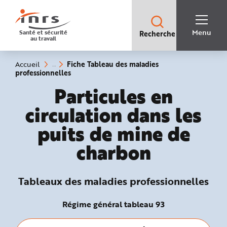
Accès
rapides
:
R
Recherche
e
Menu
Santé et sécurité
Recherche
rapide
c
au travail
:
h
e
r
c
Vous
Fiche Tableau des maladies
Accueil
h
êtes
(rubrique
professionnelles
e
ici
sélectionnée)
r
:
Tableaux des malad
Particules en
a
p
i
circulation dans les
d
e
A
puits de mine de
i
d
e
charbon
P
l
a
n
N
Tableaux des maladies professionnelles
a
v
i
g
Régime général tableau 93
a
t
i
o