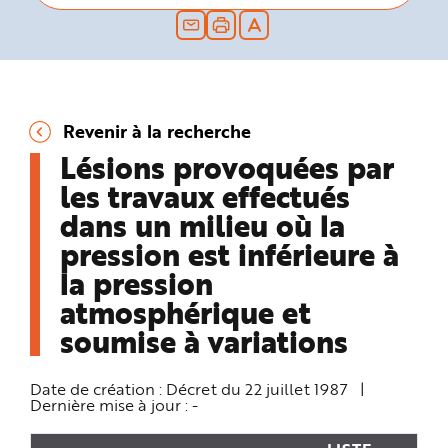
n
p
r
i
n
c
i
p
a
Revenir à la recherche
l
e
Lésions provoquées par
A
l
l
les travaux effectués
e
r
dans un milieu où la
a
u
pression est inférieure à
c
o
la pression
n
t
e
atmosphérique et
n
u
soumise à variations
P
i
e
d
Date de création :
Décret du 22 juillet 1987
|
d
Dernière mise à jour :
-
e
p
a
g