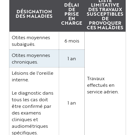
LISTE
e
DÉLAI
LIMITATIVE
DE
DES TRAVAUX
DÉSIGNATION
PRISE
SUSCEPTIBLES
DES MALADIES
EN
DE
CHARGE
PROVOQUER
CES MALADIES
Otites moyennes
6 mois
subaiguës.
Otites moyennes
1 an
chroniques.
Lésions de l'oreille
Travaux
interne.
effectués en
service aérien.
Le diagnostic dans
tous les cas doit
1 an
être confirmé par
des examens
cliniques et
audiométriques
spécifiques.