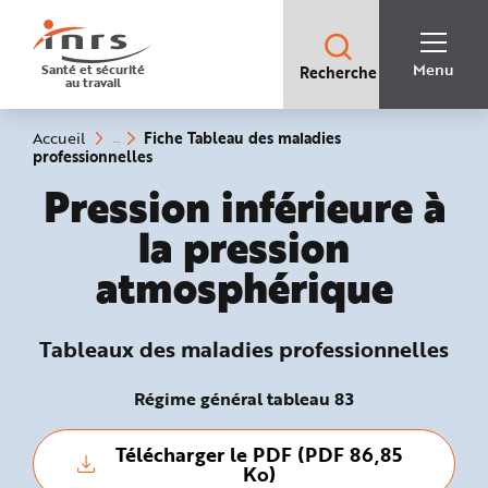
Accès
rapides
:
R
Recherche
e
Menu
Santé et sécurité
Recherche
rapide
c
au travail
:
h
e
r
c
Vous
Fiche Tableau des maladies
Accueil
h
êtes
(rubrique
professionnelles
e
ici
sélectionnée)
r
:
Tableaux des maladies 
Pression inférieure à
a
p
i
la pression
d
e
A
atmosphérique
i
d
e
P
l
Tableaux des maladies professionnelles
a
n
N
a
Régime général tableau 83
v
i
g
a
Télécharger le PDF (PDF 86,85
t
Ko)
i
o