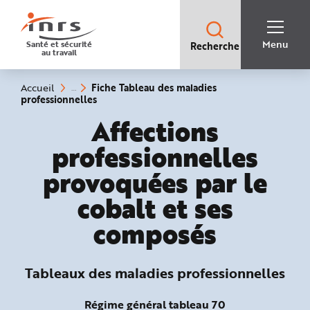
Accès
rapides
:
R
Recherche
e
Menu
Santé et sécurité
Recherche
rapide
c
au travail
:
h
e
r
c
Vous
Fiche Tableau des maladies
Accueil
h
êtes
(rubrique
professionnelles
e
ici
sélectionnée)
r
:
Tableaux des mala
Affections
a
p
i
professionnelles
d
e
A
provoquées par le
i
d
e
cobalt et ses
P
l
a
composés
n
N
a
v
i
Tableaux des maladies professionnelles
g
a
t
i
Régime général tableau 70
o