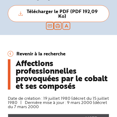
n
p
r
Télécharger le PDF (PDF 192,09
i
Ko)
n
c
i
p
a
l
e
A
l
l
e
Revenir à la recherche
r
a
Affections
u
c
professionnelles
o
n
t
provoquées par le cobalt
e
n
et ses composés
u
P
i
e
Date de création :
19 juillet 1980 (décret du 15 juillet
d
1980
|
Dernière mise à jour :
9 mars 2000 (décret
d
e
du 7 mars 2000
p
a
g