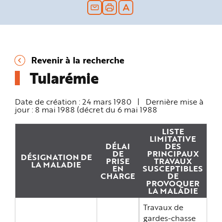
n
p
r
i
n
c
i
p
a
Revenir à la recherche
l
e
Tularémie
A
l
l
e
Date de création :
24 mars 1980
|
Dernière mise à
r
jour :
8 mai 1988 (décret du 6 mai 1988
a
u
c
o
LISTE
n
LIMITATIVE
t
DÉLAI
DES
e
DE
PRINCIPAUX
n
DÉSIGNATION DE
PRISE
TRAVAUX
u
LA MALADIE
EN
SUSCEPTIBLES
P
i
CHARGE
DE
e
PROVOQUER
d
LA MALADIE
d
e
Travaux de
p
a
gardes-chasse
g