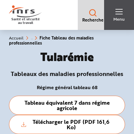
Accès
rapides
:
R
Recherche
e
Menu
Santé et sécurité
Recherche
rapide
c
au travail
:
h
e
r
c
Vous
Fiche Tableau des maladies
Accueil
h
êtes
(rubrique
professionnelles
e
ici
sélectionnée)
r
:
Tableaux des mala
Tularémie
a
p
i
d
e
A
Tableaux des maladies professionnelles
i
d
e
Régime général tableau 68
P
l
a
n
Tableau équivalent 7 dans régime
N
a
agricole
v
i
g
Télécharger le PDF (PDF 161,6
a
t
Ko)
i
o