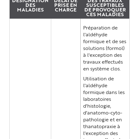
DÉSIGNATION
DÉLAI DE
DES TRAVAUX
e
DES
PRISE EN
SUSCEPTIBLES
MALADIES
CHARGE
DE PROVOQUER
CES MALADIES
Préparation de
l'aldéhyde
formique et de ses
solutions (formol)
à l'exception des
travaux effectués
en système clos.
Utilisation de
l'aldéhyde
formique dans les
laboratoires
d'histologie,
d'anatomo-cyto-
pathologie et en
thanatopraxie à
l'exception des