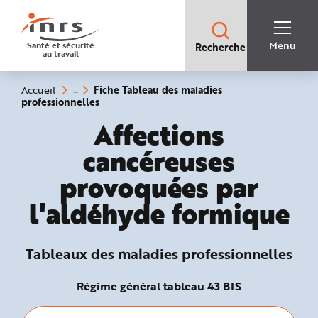
Accès
rapides
:
R
Recherche
e
Menu
Santé et sécurité
Recherche
rapide
c
au travail
:
h
e
r
c
Vous
Fiche Tableau des maladies
Accueil
h
êtes
(rubrique
professionnelles
e
ici
sélectionnée)
r
:
Tableaux des mala
Affections
a
p
i
cancéreuses
d
e
A
provoquées par
i
d
e
l'aldéhyde formique
P
l
a
n
N
Tableaux des maladies professionnelles
a
v
i
g
Régime général tableau 43 BIS
a
t
i
o