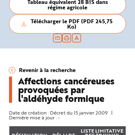
Tableau équivalent 28 BIS dans
n
régime agricole
p
r
i
n
Télécharger le PDF (PDF 245,75
c
Ko)
i
p
a
l
e
A
l
l
e
r
a
Revenir à la recherche
u
c
Affections cancéreuses
o
n
provoquées par
t
e
n
l'aldéhyde formique
u
P
i
e
Date de création :
Décret du 15 janvier 2009
|
d
Dernière mise à jour :
-
d
e
p
a
LISTE LIMITATIVE
g