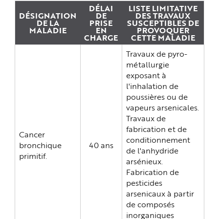
e
DÉLAI
LISTE LIMITATIVE
DÉSIGNATION
DE
DES TRAVAUX
DE LA
PRISE
SUSCEPTIBLES DE
MALADIE
EN
PROVOQUER
CHARGE
CETTE MALADIE
Travaux de pyro-
métallurgie
exposant à
l'inhalation de
poussières ou de
vapeurs arsenicales.
Travaux de
fabrication et de
Cancer
conditionnement
bronchique
40 ans
de l'anhydride
primitif.
arsénieux.
Fabrication de
pesticides
arsenicaux à partir
de composés
inorganiques