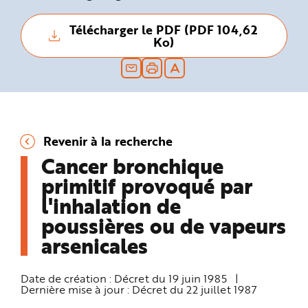
n
p
r
Télécharger le PDF (PDF 104,62
i
Ko)
n
c
i
p
a
l
e
A
l
l
e
Revenir à la recherche
r
a
Cancer bronchique
u
c
primitif provoqué par
o
n
t
l'inhalation de
e
n
poussières ou de vapeurs
u
P
arsenicales
i
e
d
d
Date de création :
Décret du 19 juin 1985
|
e
p
Dernière mise à jour :
Décret du 22 juillet 1987
a
g