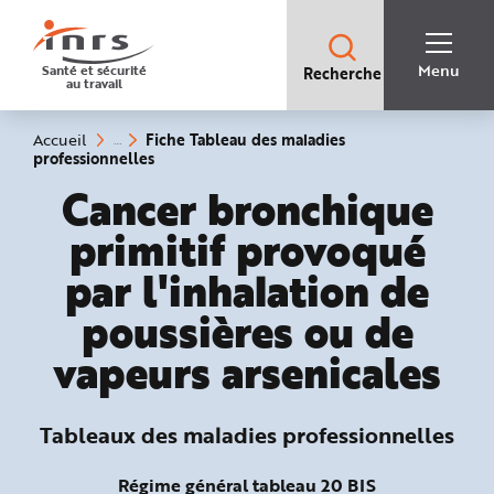
Accès
rapides
:
R
Recherche
e
Menu
Santé et sécurité
Recherche
rapide
c
au travail
:
h
e
r
c
Vous
Fiche Tableau des maladies
Accueil
h
êtes
(rubrique
professionnelles
e
ici
sélectionnée)
r
:
Tableaux des maladies
Cancer bronchique
a
p
i
primitif provoqué
d
e
A
par l'inhalation de
i
d
e
poussières ou de
P
l
a
vapeurs arsenicales
n
N
a
v
i
Tableaux des maladies professionnelles
g
a
t
i
Régime général tableau 20 BIS
o