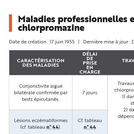
n
p
r
Maladies professionnelles 
i
n
c
chlorpromazine
i
p
a
l
Date de création :
17 juin 1955
|
Dernière mise à jour :
e
A
l
DÉLAI
l
DE
e
CARACTÉRISATION
TRAV
r
PRISE
DES MALADIES
a
EN
u
CHARGE
c
o
n
Travaux
Conjonctivite aiguë
t
chlorpro
e
bilatérale confirmée par
7 jours
n
1) da
u
tests épicutanés.
P
s
i
e
2) d
d
dépenda
d
Lésions eczématiformes
Cf. tableau
e
p
(cf. tableau
n° 44
).
n° 44
a
g