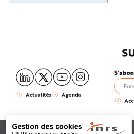
e
SU
S'abon
Actualités
Agenda
Acc