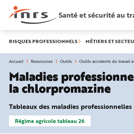
Accès
rapides
:
Santé et sécurité au tr
R
e
c
h
e
r
c
h
RISQUES PROFESSIONNELS
MÉTIERS ET SECTEU
e
r
a
p
i
Vous
Accueil
Ressources
Outils
Outils accidents du travail 
d
êtes
e
ici
Tableaux des maladies 
Maladies professionne
A
:
i
d
la chlorpromazine
e
P
l
a
n
N
Tableaux des maladies professionnelles
a
v
i
g
Régime agricole tableau 26
a
t
i
o