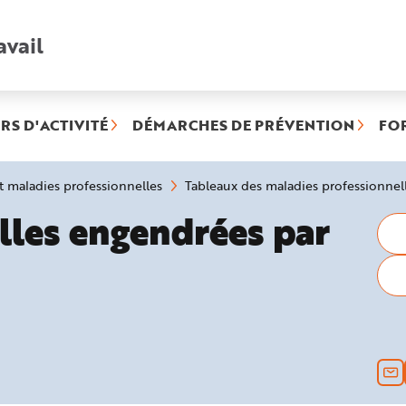
avail
Recherche
rapide
:
RS D'ACTIVITÉ
DÉMARCHES DE PRÉVENTION
FO
et maladies professionnelles
Tableaux des maladies professionnel
professionnelles :
lles engendrées par