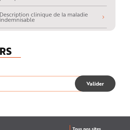
Description clinique de la maladie
indemnisable
Critères de reconnaissance
RS
Eléments de prévention technique
Eléments de prévention médicale
Références réglementaires (lois,
décrets, arrêtés)
Eléments de bibliographie scientifique
Tous nos sites