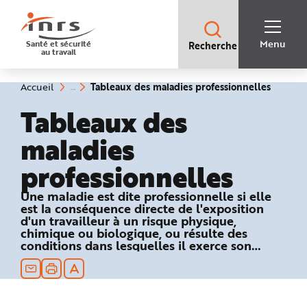
Accès
rapides
:
R
Recherche
e
Menu
Santé et sécurité
Recherche
rapide
c
au travail
:
h
e
r
c
(rubriq
Vous
Tableaux des maladies professionnelles
Accueil
h
êtes
sélecti
e
ici
Tableaux des
r
:
a
p
maladies
i
d
e
professionnelles
A
i
d
e
Une maladie est dite professionnelle si elle
P
est la conséquence directe de l'exposition
l
a
d'un travailleur à un risque physique,
n
chimique ou biologique, ou résulte des
N
conditions dans lesquelles il exerce son
a
v
activité professionnelle et si elle figure dans
i
un des tableaux du régime général ou
g
a
agricole de la Sécurité sociale.
t
i
o