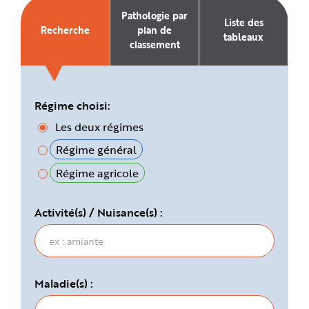
e
Pathologie par
Liste des
Recherche
plan de
tableaux
classement
Régime choisi:
Les deux régimes
Régime général
Régime agricole
Activité(s) / Nuisance(s) :
Maladie(s) :