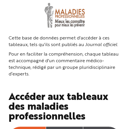
n
p
r
i
n
c
i
p
a
Cette base de données permet d'accéder à ces
l
e
tableaux, tels qu'ils sont publiés au
Journal officiel
.
A
l
l
Pour en faciliter la compréhension, chaque tableau
e
r
est accompagné d'un commentaire médico-
a
technique, rédigé par un groupe pluridisciplinaire
u
c
d’experts.
o
n
t
e
n
Accéder aux tableaux
u
P
i
des maladies
e
d
professionnelles
d
e
p
a
g