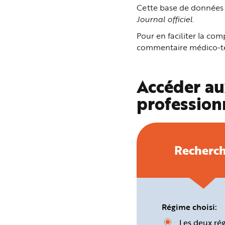
n
Cette base de données p
p
Journal officiel
.
r
i
n
Pour en faciliter la c
c
i
commentaire médico-tec
p
a
l
e
A
Accéder au
l
l
profession
e
r
a
u
c
o
n
t
Recherc
e
n
u
P
i
e
d
d
e
Régime choisi:
p
a
Les deux ré
g