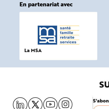
En partenariat avec
La MSA
SU
S'abon