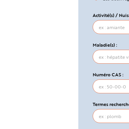
e
Activité(s) / Nuis
Maladie(s) :
Numéro CAS :
Termes recherché