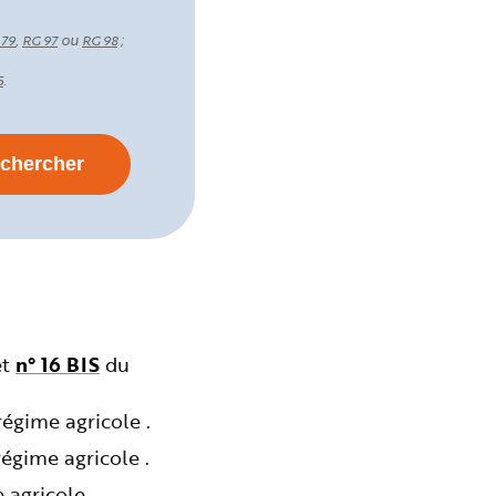
,
ou
;
 79
RG 97
RG 98
.
5
et
n° 16 BIS
du
égime agricole .
égime agricole .
agricole .