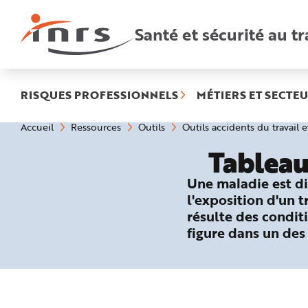
Accès
rapides
:
Santé et sécurité au tr
R
e
c
h
e
r
c
h
RISQUES PROFESSIONNELS
MÉTIERS ET SECTEU
e
r
a
Vous
Accueil
Ressources
Outils
Outils accidents du travail 
p
êtes
i
ici
d
Tableau
:
e
A
i
Une maladie est di
d
e
l'exposition d'un 
P
l
résulte des conditi
a
n
figure dans un des
N
a
v
i
g
a
t
i
o