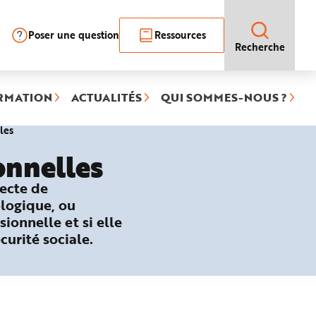
Poser une question
Ressources
Recherche
RMATION
ACTUALITÉS
QUI SOMMES-NOUS ?
(rubrique
les
sélectionnée)
onnelles
recte de
ologique, ou
sionnelle et si elle
curité sociale.