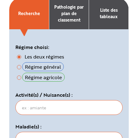
e
Pathologie par
Liste des
Recherche
plan de
tableaux
classement
Régime choisi:
Les deux régimes
Régime général
Régime agricole
Activité(s) / Nuisance(s) :
Maladie(s) :