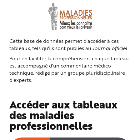
n
p
r
i
n
c
i
p
a
Cette base de données permet d'accéder à ces
l
e
tableaux, tels qu'ils sont publiés au
Journal officiel
.
A
l
l
Pour en faciliter la compréhension, chaque tableau
e
r
est accompagné d'un commentaire médico-
a
technique, rédigé par un groupe pluridisciplinaire
u
c
d’experts.
o
n
t
e
n
Accéder aux tableaux
u
P
i
des maladies
e
d
professionnelles
d
e
p
a
g