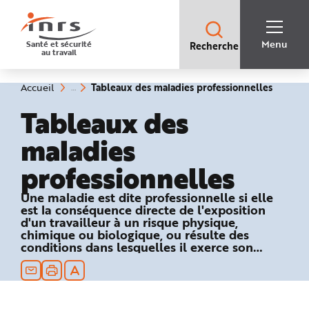
Accès
rapides
:
R
Recherche
e
Menu
Santé et sécurité
Recherche
rapide
c
au travail
:
h
e
r
c
(rubriq
Vous
Tableaux des maladies professionnelles
Accueil
h
êtes
sélecti
e
ici
Tableaux des
r
:
a
p
maladies
i
d
e
professionnelles
A
i
d
e
Une maladie est dite professionnelle si elle
P
est la conséquence directe de l'exposition
l
a
d'un travailleur à un risque physique,
n
chimique ou biologique, ou résulte des
N
conditions dans lesquelles il exerce son
a
v
activité professionnelle et si elle figure dans
i
un des tableaux du régime général ou
g
a
agricole de la Sécurité sociale.
t
i
o