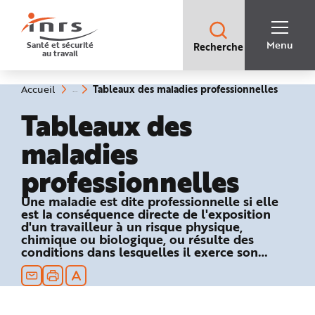
Accès
rapides
:
R
Recherche
e
Menu
Santé et sécurité
Recherche
rapide
c
au travail
:
h
e
r
c
(rubriq
Vous
Tableaux des maladies professionnelles
Accueil
h
êtes
sélecti
e
ici
Tableaux des
r
:
a
p
maladies
i
d
e
professionnelles
A
i
d
e
Une maladie est dite professionnelle si elle
P
est la conséquence directe de l'exposition
l
a
d'un travailleur à un risque physique,
n
chimique ou biologique, ou résulte des
N
conditions dans lesquelles il exerce son
a
v
activité professionnelle et si elle figure dans
i
un des tableaux du régime général ou
g
a
agricole de la Sécurité sociale.
t
i
o