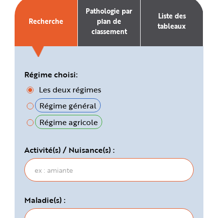
e
Pathologie par
Liste des
Recherche
plan de
tableaux
classement
Régime choisi:
Les deux régimes
Régime général
Régime agricole
Activité(s) / Nuisance(s) :
Maladie(s) :