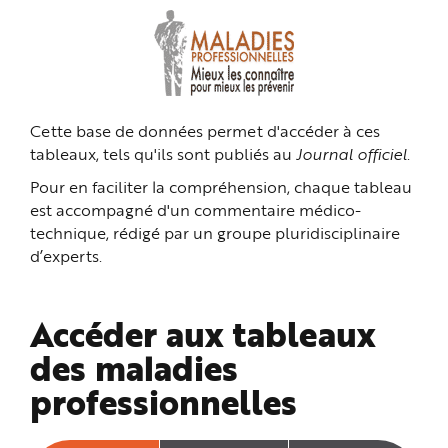
n
p
r
i
n
c
i
p
a
Cette base de données permet d'accéder à ces
l
e
tableaux, tels qu'ils sont publiés au
Journal officiel
.
A
l
l
Pour en faciliter la compréhension, chaque tableau
e
r
est accompagné d'un commentaire médico-
a
technique, rédigé par un groupe pluridisciplinaire
u
c
d’experts.
o
n
t
e
n
Accéder aux tableaux
u
P
i
des maladies
e
d
professionnelles
d
e
p
a
g