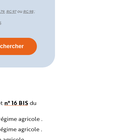
,
ou
;
 79
RG 97
RG 98
.
5
et
n° 16 BIS
du
égime agricole .
égime agricole .
agricole .