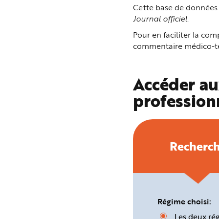
n
Cette base de données p
p
Journal officiel
.
r
i
n
Pour en faciliter la c
c
i
commentaire médico-tec
p
a
l
e
A
Accéder au
l
l
profession
e
r
a
u
c
o
n
t
Recherc
e
n
u
P
i
e
d
d
e
Régime choisi:
p
a
Les deux ré
g