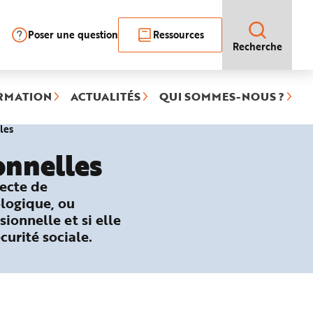
Poser une question
Ressources
Recherche
RMATION
ACTUALITÉS
QUI SOMMES-NOUS ?
(rubrique
les
sélectionnée)
onnelles
recte de
ologique, ou
sionnelle et si elle
curité sociale.