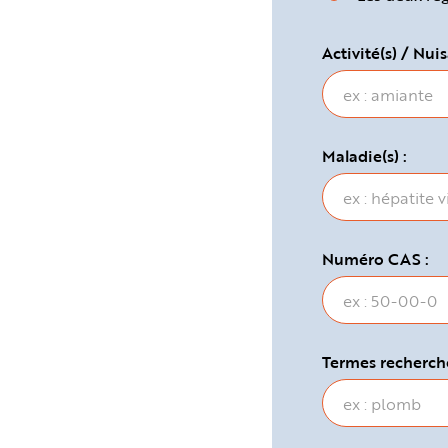
e
Activité(s) / Nuis
Maladie(s) :
Numéro CAS :
Termes recherché