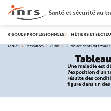
Accès
rapides
:
Santé et sécurité au tr
R
e
c
h
e
r
c
h
RISQUES PROFESSIONNELS
MÉTIERS ET SECTEU
e
r
a
Vous
Accueil
Ressources
Outils
Outils accidents du travail 
p
êtes
i
ici
d
Tableau
:
e
A
i
Une maladie est di
d
e
l'exposition d'un 
P
l
résulte des conditi
a
n
figure dans un des
N
a
v
i
g
a
t
i
o