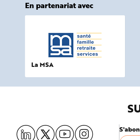
En partenariat avec
La MSA
SU
S'abon