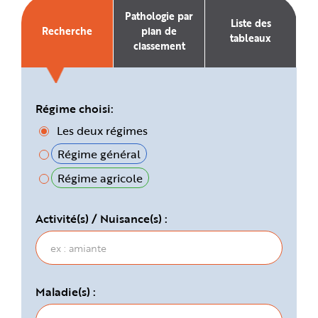
e
Pathologie par
Liste des
Recherche
plan de
tableaux
classement
Régime choisi:
Les deux régimes
Régime général
Régime agricole
Activité(s) / Nuisance(s) :
Maladie(s) :