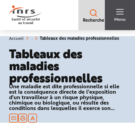
Accès
rapides
:
R
Recherche
e
Menu
Santé et sécurité
Recherche
rapide
c
au travail
:
h
e
r
c
(rubriq
Vous
Tableaux des maladies professionnelles
Accueil
h
êtes
sélecti
e
ici
Tableaux des
r
:
a
p
maladies
i
d
e
professionnelles
A
i
d
e
Une maladie est dite professionnelle si elle
P
est la conséquence directe de l'exposition
l
a
d'un travailleur à un risque physique,
n
chimique ou biologique, ou résulte des
N
conditions dans lesquelles il exerce son
a
v
activité professionnelle et si elle figure dans
i
un des tableaux du régime général ou
g
a
agricole de la Sécurité sociale.
t
i
o