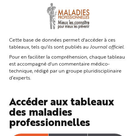
n
p
r
i
n
c
i
p
a
Cette base de données permet d'accéder à ces
l
e
tableaux, tels qu'ils sont publiés au
Journal officiel
.
A
l
l
Pour en faciliter la compréhension, chaque tableau
e
r
est accompagné d'un commentaire médico-
a
technique, rédigé par un groupe pluridisciplinaire
u
c
d’experts.
o
n
t
e
n
Accéder aux tableaux
u
P
i
des maladies
e
d
professionnelles
d
e
p
a
g