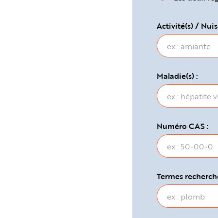
e
Activité(s) / Nuis
Maladie(s) :
Numéro CAS :
Termes recherché