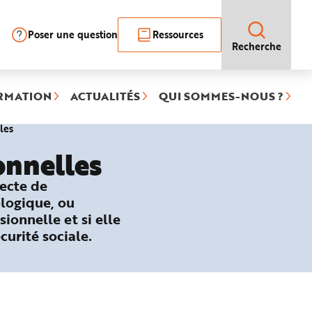
Poser une question
Ressources
Recherche
RMATION
ACTUALITÉS
QUI SOMMES-NOUS ?
(rubrique
les
sélectionnée)
onnelles
recte de
ologique, ou
sionnelle et si elle
curité sociale.