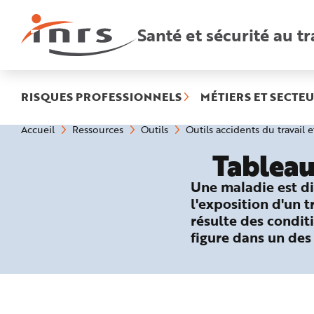
Accès
rapides
:
Santé et sécurité au tr
R
e
c
h
e
r
c
h
RISQUES PROFESSIONNELS
MÉTIERS ET SECTEU
e
r
a
Vous
Accueil
Ressources
Outils
Outils accidents du travail 
p
êtes
i
ici
d
Tableau
:
e
A
i
Une maladie est di
d
e
l'exposition d'un 
P
l
résulte des conditi
a
n
figure dans un des
N
a
v
i
g
a
t
i
o