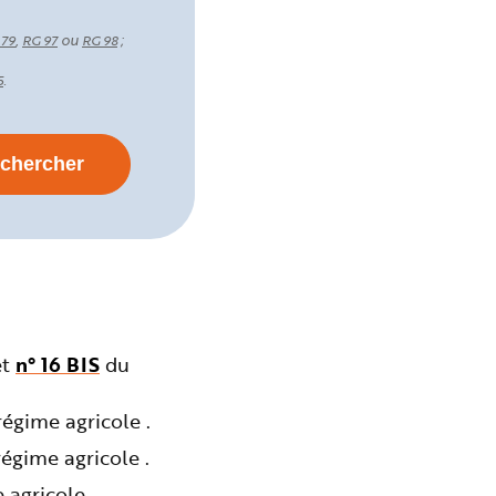
,
ou
;
 79
RG 97
RG 98
.
5
et
n° 16 BIS
du
égime agricole .
égime agricole .
agricole .