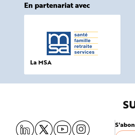
En partenariat avec
La MSA
SU
S'abon