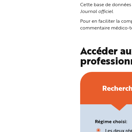
n
Cette base de données p
p
Journal officiel
.
r
i
n
Pour en faciliter la c
c
i
commentaire médico-tec
p
a
l
e
A
Accéder au
l
l
profession
e
r
a
u
c
o
n
t
Recherc
e
n
u
P
i
e
d
d
e
Régime choisi:
p
a
Les deux ré
g