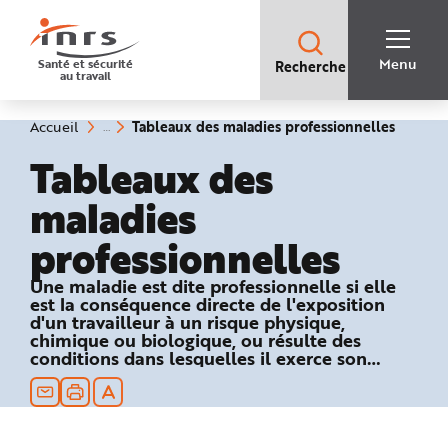
Accès
rapides
:
R
Recherche
e
Menu
Santé et sécurité
Recherche
rapide
c
au travail
:
h
e
r
c
(rubriq
Vous
Tableaux des maladies professionnelles
Accueil
h
êtes
sélecti
e
ici
Tableaux des
r
:
a
p
maladies
i
d
e
professionnelles
A
i
d
e
Une maladie est dite professionnelle si elle
P
est la conséquence directe de l'exposition
l
a
d'un travailleur à un risque physique,
n
chimique ou biologique, ou résulte des
N
conditions dans lesquelles il exerce son
a
v
activité professionnelle et si elle figure dans
i
un des tableaux du régime général ou
g
a
agricole de la Sécurité sociale.
t
i
o