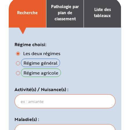
e
Pathologie par
Liste des
Recherche
plan de
tableaux
classement
Régime choisi:
Les deux régimes
Régime général
Régime agricole
Activité(s) / Nuisance(s) :
Maladie(s) :