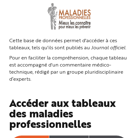
n
p
r
i
n
c
i
p
a
Cette base de données permet d'accéder à ces
l
e
tableaux, tels qu'ils sont publiés au
Journal officiel
.
A
l
l
Pour en faciliter la compréhension, chaque tableau
e
r
est accompagné d'un commentaire médico-
a
technique, rédigé par un groupe pluridisciplinaire
u
c
d’experts.
o
n
t
e
n
Accéder aux tableaux
u
P
i
des maladies
e
d
professionnelles
d
e
p
a
g