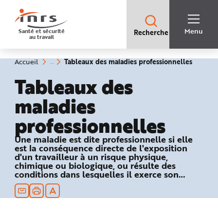
Accès
rapides
:
R
Recherche
e
Menu
Santé et sécurité
Recherche
rapide
c
au travail
:
h
e
r
c
(rubriq
Vous
Tableaux des maladies professionnelles
Accueil
h
êtes
sélecti
e
ici
Tableaux des
r
:
a
p
maladies
i
d
e
professionnelles
A
i
d
e
Une maladie est dite professionnelle si elle
P
est la conséquence directe de l'exposition
l
a
d'un travailleur à un risque physique,
n
chimique ou biologique, ou résulte des
N
conditions dans lesquelles il exerce son
a
v
activité professionnelle et si elle figure dans
i
un des tableaux du régime général ou
g
a
agricole de la Sécurité sociale.
t
i
o