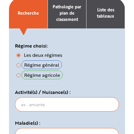
e
Pathologie par
Liste des
Recherche
plan de
tableaux
classement
Régime choisi:
Les deux régimes
Régime général
Régime agricole
Activité(s) / Nuisance(s) :
Maladie(s) :