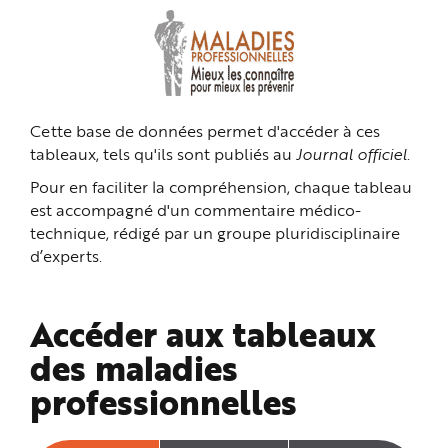
n
p
r
i
n
c
i
p
a
Cette base de données permet d'accéder à ces
l
e
tableaux, tels qu'ils sont publiés au
Journal officiel
.
A
l
l
Pour en faciliter la compréhension, chaque tableau
e
r
est accompagné d'un commentaire médico-
a
technique, rédigé par un groupe pluridisciplinaire
u
c
d’experts.
o
n
t
e
n
Accéder aux tableaux
u
P
i
des maladies
e
d
professionnelles
d
e
p
a
g