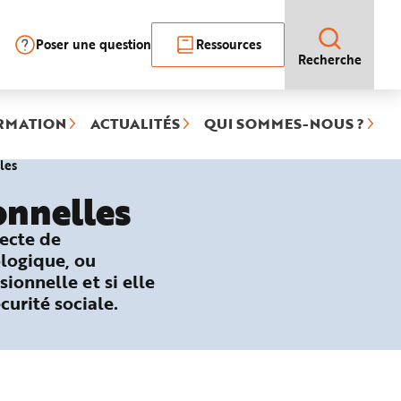
Poser une question
Ressources
Recherche
RMATION
ACTUALITÉS
QUI SOMMES-NOUS ?
(rubrique
les
sélectionnée)
onnelles
recte de
ologique, ou
sionnelle et si elle
curité sociale.