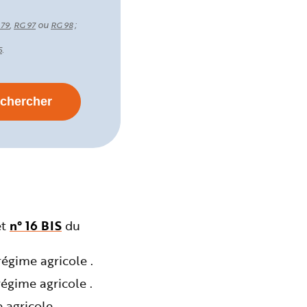
,
ou
;
 79
RG 97
RG 98
.
5
et
n° 16 BIS
du
égime agricole .
égime agricole .
agricole .