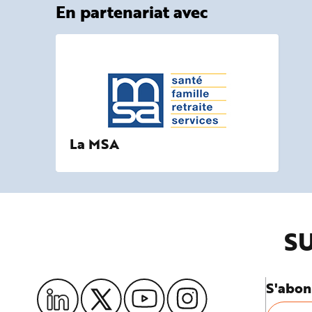
En partenariat avec
La MSA
SU
S'abon