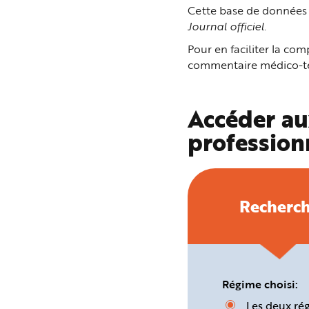
n
Cette base de données p
p
Journal officiel
.
r
i
n
Pour en faciliter la c
c
i
commentaire médico-tec
p
a
l
e
A
Accéder au
l
l
profession
e
r
a
u
c
o
n
t
Recherc
e
n
u
P
i
e
d
d
e
Régime choisi:
p
a
Les deux ré
g