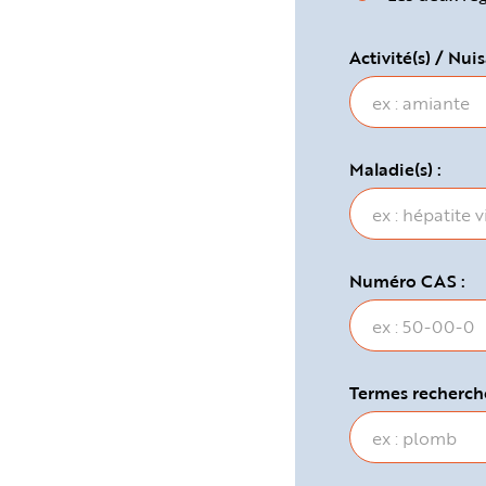
e
Activité(s) / Nuis
Maladie(s) :
Numéro CAS :
Termes recherché