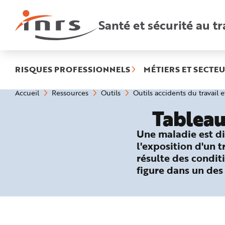
Accès
rapides
:
Santé et sécurité au tr
R
e
c
h
e
r
c
h
RISQUES PROFESSIONNELS
MÉTIERS ET SECTEU
e
r
a
Vous
Accueil
Ressources
Outils
Outils accidents du travail 
p
êtes
i
ici
d
Tableau
:
e
A
i
Une maladie est di
d
e
l'exposition d'un 
P
l
résulte des conditi
a
n
figure dans un des
N
a
v
i
g
a
t
i
o