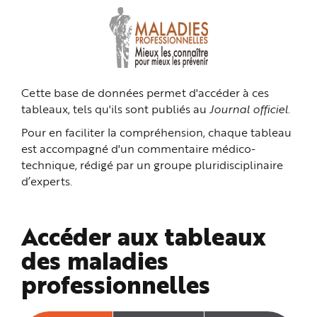
n
p
r
i
n
c
i
p
a
Cette base de données permet d'accéder à ces
l
e
tableaux, tels qu'ils sont publiés au
Journal officiel
.
A
l
l
Pour en faciliter la compréhension, chaque tableau
e
r
est accompagné d'un commentaire médico-
a
technique, rédigé par un groupe pluridisciplinaire
u
c
d’experts.
o
n
t
e
n
Accéder aux tableaux
u
P
i
des maladies
e
d
professionnelles
d
e
p
a
g