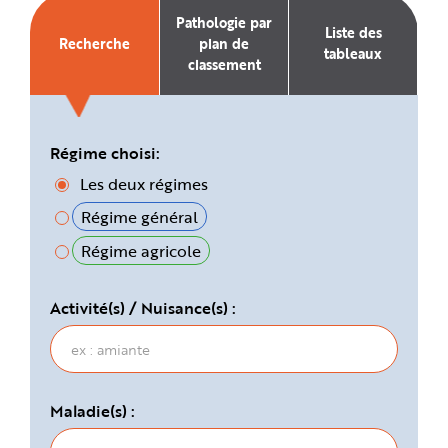
e
Pathologie par
Liste des
Recherche
plan de
tableaux
classement
Régime choisi:
Les deux régimes
Régime général
Régime agricole
Activité(s) / Nuisance(s) :
Maladie(s) :