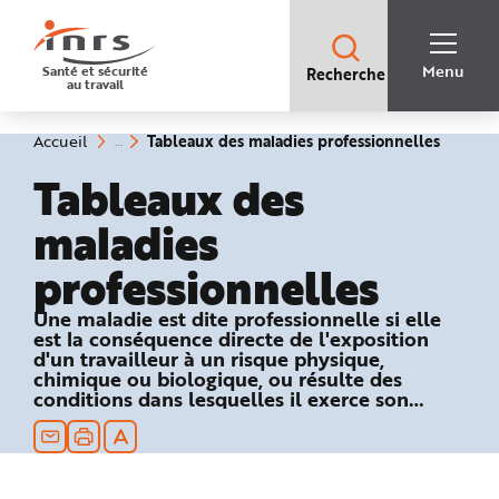
Accès
rapides
:
R
Recherche
e
Menu
Santé et sécurité
Recherche
rapide
c
au travail
:
h
e
r
c
(rubriq
Vous
Tableaux des maladies professionnelles
Accueil
h
êtes
sélecti
e
ici
Tableaux des
r
:
a
p
maladies
i
d
e
professionnelles
A
i
d
e
Une maladie est dite professionnelle si elle
P
est la conséquence directe de l'exposition
l
a
d'un travailleur à un risque physique,
n
chimique ou biologique, ou résulte des
N
conditions dans lesquelles il exerce son
a
v
activité professionnelle et si elle figure dans
i
un des tableaux du régime général ou
g
a
agricole de la Sécurité sociale.
t
i
o