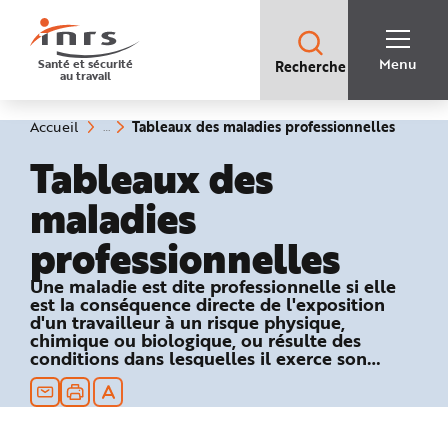
Accès
rapides
:
R
Recherche
e
Menu
Santé et sécurité
Recherche
rapide
c
au travail
:
h
e
r
c
(rubriq
Vous
Tableaux des maladies professionnelles
Accueil
h
êtes
sélecti
e
ici
Tableaux des
r
:
a
p
maladies
i
d
e
professionnelles
A
i
d
e
Une maladie est dite professionnelle si elle
P
est la conséquence directe de l'exposition
l
a
d'un travailleur à un risque physique,
n
chimique ou biologique, ou résulte des
N
conditions dans lesquelles il exerce son
a
v
activité professionnelle et si elle figure dans
i
un des tableaux du régime général ou
g
a
agricole de la Sécurité sociale.
t
i
o