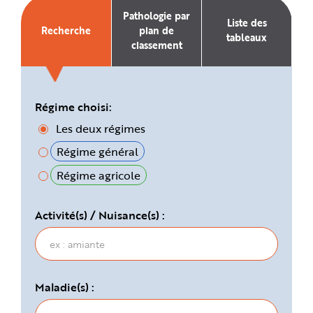
e
Pathologie par
Liste des
Recherche
plan de
tableaux
classement
Régime choisi:
Les deux régimes
Régime général
Régime agricole
Activité(s) / Nuisance(s) :
Maladie(s) :