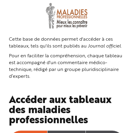
n
p
r
i
n
c
i
p
a
Cette base de données permet d'accéder à ces
l
e
tableaux, tels qu'ils sont publiés au
Journal officiel
.
A
l
l
Pour en faciliter la compréhension, chaque tableau
e
r
est accompagné d'un commentaire médico-
a
technique, rédigé par un groupe pluridisciplinaire
u
c
d’experts.
o
n
t
e
n
Accéder aux tableaux
u
P
i
des maladies
e
d
professionnelles
d
e
p
a
g