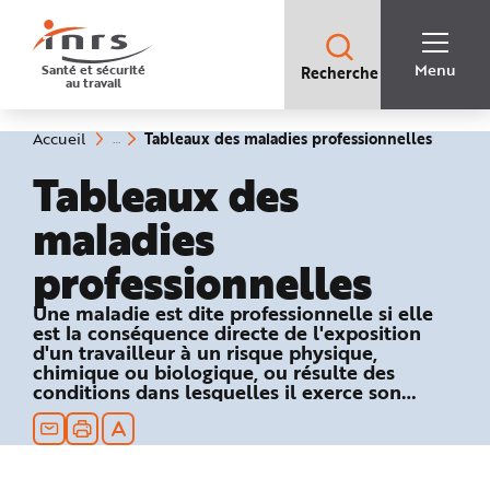
Accès
rapides
:
R
Recherche
e
Menu
Santé et sécurité
Recherche
rapide
c
au travail
:
h
e
r
c
(rubriq
Vous
Tableaux des maladies professionnelles
Accueil
h
êtes
sélecti
e
ici
Tableaux des
r
:
a
p
maladies
i
d
e
professionnelles
A
i
d
e
Une maladie est dite professionnelle si elle
P
est la conséquence directe de l'exposition
l
a
d'un travailleur à un risque physique,
n
chimique ou biologique, ou résulte des
N
conditions dans lesquelles il exerce son
a
v
activité professionnelle et si elle figure dans
i
un des tableaux du régime général ou
g
a
agricole de la Sécurité sociale.
t
i
o