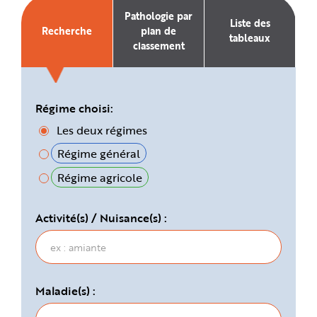
e
Pathologie par
Liste des
Recherche
plan de
tableaux
classement
Régime choisi:
Les deux régimes
Régime général
Régime agricole
Activité(s) / Nuisance(s) :
Maladie(s) :