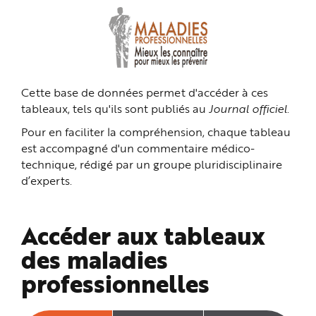
n
p
r
i
n
c
i
p
a
Cette base de données permet d'accéder à ces
l
e
tableaux, tels qu'ils sont publiés au
Journal officiel
.
A
l
l
Pour en faciliter la compréhension, chaque tableau
e
r
est accompagné d'un commentaire médico-
a
technique, rédigé par un groupe pluridisciplinaire
u
c
d’experts.
o
n
t
e
n
Accéder aux tableaux
u
P
i
des maladies
e
d
professionnelles
d
e
p
a
g