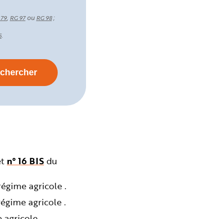
,
ou
;
 79
RG 97
RG 98
.
5
et
n° 16 BIS
du
égime agricole .
égime agricole .
agricole .