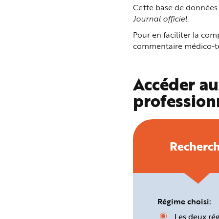
n
Cette base de données p
p
Journal officiel
.
r
i
n
Pour en faciliter la c
c
i
commentaire médico-tec
p
a
l
e
A
Accéder au
l
l
profession
e
r
a
u
c
o
n
t
Recherc
e
n
u
P
i
e
d
d
e
Régime choisi:
p
a
Les deux ré
g