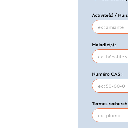
e
Activité(s) / Nuis
Maladie(s) :
Numéro CAS :
Termes recherché