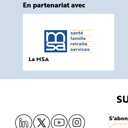
En partenariat avec
La MSA
SU
S'abon