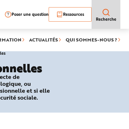
Poser une question
Ressources
Recherche
RMATION
ACTUALITÉS
QUI SOMMES-NOUS ?
(rubrique
les
sélectionnée)
onnelles
recte de
ologique, ou
sionnelle et si elle
curité sociale.