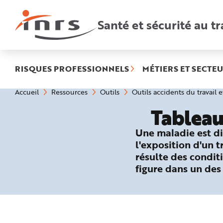
Accès
rapides
:
Santé et sécurité au tr
R
e
c
h
e
r
c
h
RISQUES PROFESSIONNELS
MÉTIERS ET SECTEU
e
r
a
Vous
Accueil
Ressources
Outils
Outils accidents du travail 
p
êtes
i
ici
d
Tableau
:
e
A
i
Une maladie est di
d
e
l'exposition d'un 
P
l
résulte des conditi
a
n
figure dans un des
N
a
v
i
g
a
t
i
o