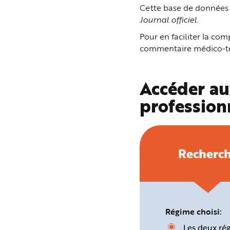
n
Cette base de données p
p
Journal officiel
.
r
i
n
Pour en faciliter la c
c
i
commentaire médico-tec
p
a
l
e
A
Accéder au
l
l
profession
e
r
a
u
c
o
n
t
Recherc
e
n
u
P
i
e
d
d
e
Régime choisi:
p
a
Les deux ré
g