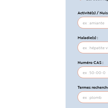
e
Activité(s) / Nuis
Maladie(s) :
Numéro CAS :
Termes recherché