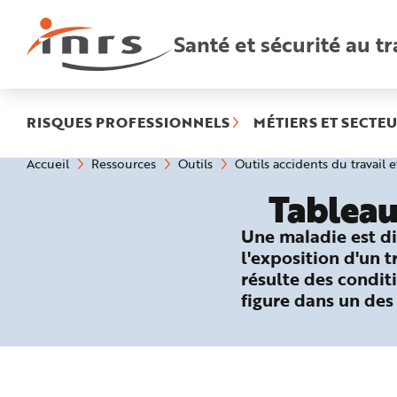
Accès
rapides
:
Santé et sécurité au tr
R
e
c
h
e
r
c
h
RISQUES PROFESSIONNELS
MÉTIERS ET SECTEU
e
r
a
Vous
Accueil
Ressources
Outils
Outils accidents du travail 
p
êtes
i
ici
d
Tableau
:
e
A
i
Une maladie est di
d
e
l'exposition d'un 
P
l
résulte des conditi
a
n
figure dans un des
N
a
v
i
g
a
t
i
o