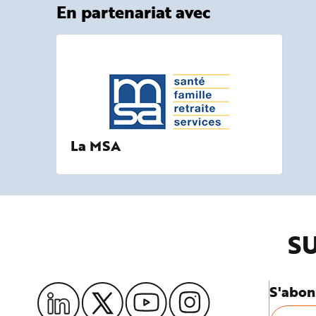
En partenariat avec
La MSA
SU
S'abon