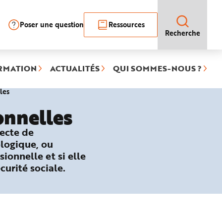
Poser une question
Ressources
Recherche
RMATION
ACTUALITÉS
QUI SOMMES-NOUS ?
(rubrique
les
sélectionnée)
onnelles
recte de
ologique, ou
sionnelle et si elle
curité sociale.