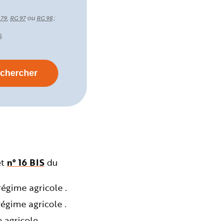
,
ou
;
 79
RG 97
RG 98
.
5
et
n° 16 BIS
du
égime agricole .
égime agricole .
agricole .