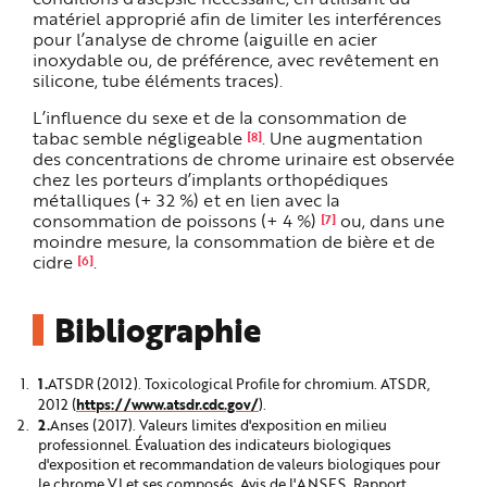
matériel approprié afin de limiter les interférences
pour l’analyse de chrome (aiguille en acier
inoxydable ou, de préférence, avec revêtement en
silicone, tube éléments traces).
L’influence du sexe et de la consommation de
tabac semble négligeable
. Une augmentation
[8]
des concentrations de chrome urinaire est observée
chez les porteurs d’implants orthopédiques
métalliques (+ 32 %) et en lien avec la
consommation de poissons (+ 4 %)
ou, dans une
[7]
moindre mesure, la consommation de bière et de
cidre
.
[6]
Bibliographie
ATSDR (2012). Toxicological Profile for chromium. ATSDR,
https://www.atsdr.cdc.gov/
2012 (
).
Anses (2017). Valeurs limites d'exposition en milieu
professionnel. Évaluation des indicateurs biologiques
d'exposition et recommandation de valeurs biologiques pour
le chrome VI et ses composés. Avis de l'ANSES. Rapport