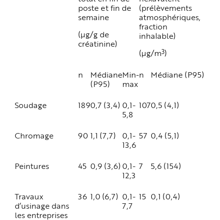
poste et fin de
(prélèvements
semaine
atmosphériques,
fraction
(µg/g de
inhalable)
créatinine)
3
(µg/m
)
n
Médiane
Min-
n
Médiane (P95)
(P95)
max
Soudage
189
0,7 (3,4)
0,1-
107
0,5 (4,1)
5,8
Chromage
90
1,1 (7,7)
0,1-
57
0,4 (5,1)
13,6
Peintures
45
0,9 (3,6)
0,1-
7
5,6 (154)
12,3
Travaux
36
1,0 (6,7)
0,1-
15
0,1 (0,4)
d’usinage dans
7,7
les entreprises