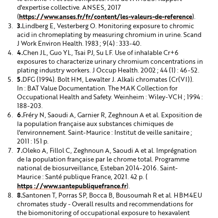
d'expertise collective. ANSES, 2017
https://www.anses.fr/fr/content/les-valeurs-de-reference
(
).
Lindberg E, Vesterberg O. Monitoring exposure to chromic
acid in chromeplating by measuring chromium in urine.
Scand
J Work Environ Health. 1983 ; 9(4) : 333-40.
Chen JL, Guo YL, Tsai PJ, Su LF.
Use of inhalable Cr+6
exposures to characterize urinary chromium concentrations in
plating industry workers. J Occup Health. 2002 ; 44 (1) : 46-52.
DFG (1994). Bolt HM, Lewalter J. Alkali chromates (Cr(VI)).
In : BAT Value Documentation. The MAK Collection for
Occupational Health and Safety.
Weinheim : Wiley-VCH ;
1994 :
188-203.
Fréry N, Saoudi A, Garnier R, Zeghnoun A et al. Exposition de
la population française aux substances chimiques de
l'environnement. Saint-Maurice : Institut de veille sanitaire ;
2011 : 151 p.
Oleko A, Fillol C, Zeghnoun A, Saoudi A et al. Imprégnation
de la population française par le chrome total. Programme
national de biosurveillance, Esteban 2014-2016. Saint-
Maurice : Santé publique France, 2021. 42 p. (
https ://www.santepubliquefrance.fr
).
Santonen T, Porras SP, Bocca B, Bousoumah R et al.
HBM4EU
chromates study - Overall results and recommendations for
the biomonitoring of occupational exposure to hexavalent