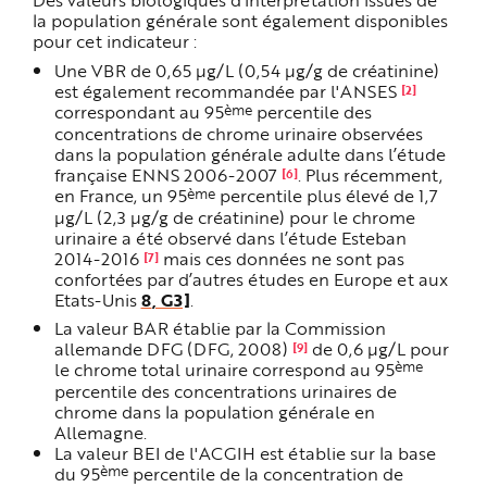
la population générale sont également disponibles
pour cet indicateur :
Une VBR de 0,65 µg/L (0,54 µg/g de créatinine)
est également recommandée par l'ANSES
[2]
ème
correspondant au 95
percentile des
concentrations de chrome urinaire observées
dans la population générale adulte dans l’étude
française ENNS 2006-2007
.
Plus récemment,
[6]
ème
en France, un
95
percentile plus élevé de
1,7
µg/L (2,3 µg/g de créatinine)
pour le chrome
urinaire a été observé dans l’étude Esteban
2014-2016
mais ces données ne sont pas
[7]
confortées par d’autres études en Europe et aux
Etats-Unis
8
, G3]
.
La valeur BAR
établie par la Commission
allemande DFG (DFG, 2008)
de 0,6 µg/L pour
[9]
ème
le chrome total urinaire correspond au 95
percentile des concentrations urinaires de
chrome dans la population générale en
Allemagne.
La valeur BEI de l'ACGIH est établie sur la base
ème
du 95
percentile de la concentration de