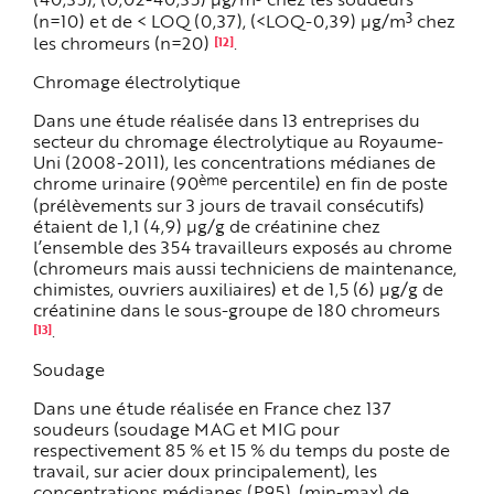
3
(n=10) et de < LOQ (0,37), (<LOQ-0,39) µg/m
chez
les chromeurs (n=20)
.
[12]
Chromage électrolytique
Dans une étude réalisée dans 13 entreprises du
secteur du chromage électrolytique au Royaume-
Uni (2008-2011), les concentrations médianes de
ème
chrome urinaire (90
percentile) en fin de poste
(prélèvements sur 3 jours de travail consécutifs)
étaient de 1,1 (4,9) µg/g de créatinine chez
l’ensemble des 354 travailleurs exposés au chrome
(chromeurs mais aussi techniciens de maintenance,
chimistes, ouvriers auxiliaires) et de 1,5 (6) µg/g de
créatinine dans le sous-groupe de 180 chromeurs
.
[13]
Soudage
Dans une étude réalisée en France chez 137
soudeurs
(soudage MAG et MIG pour
respectivement 85 % et 15 % du temps du poste de
travail, sur acier doux principalement), les
concentrations médianes (P95), (min-max) de