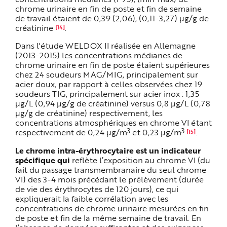
chrome urinaire en fin de poste et fin de semaine
de travail étaient de 0,39 (2,06), (0,11-3,27) µg/g de
créatinine
.
[14]
Dans l'étude WELDOX II réalisée en Allemagne
(2013-2015) les concentrations médianes de
chrome urinaire en fin de poste étaient supérieures
chez 24 soudeurs MAG/MIG, principalement sur
acier doux, par rapport à celles observées chez 19
soudeurs TIG, principalement sur acier inox : 1,35
µg/L (0,94 µg/g de créatinine) versus 0,8 µg/L (0,78
µg/g de créatinine) respectivement, les
concentrations atmosphériques en chrome VI étant
3
3
respectivement de 0,24 µg/m
et 0,23 µg/m
.
[15]
Le chrome intra-érythrocytaire est un indicateur
spécifique qui
reflète l’exposition au chrome VI (du
fait du passage transmembranaire du seul chrome
VI) des 3-4 mois précédant le prélèvement (durée
de vie des érythrocytes de 120 jours), ce qui
expliquerait la faible corrélation avec les
concentrations de chrome urinaire mesurées en fin
de poste et fin de la même semaine de travail. En