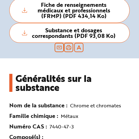
Fiche de renseignements
n
p
médicaux et professionnels
r
(FRMP) (PDF 434,14 Ko)
i
n
c
i
Substance et dosages
p
correspondants (PDF 93,08 Ko)
a
l
e
A
l
l
e
r
a
u
Généralités sur la
c
o
substance
n
t
e
n
u
Nom de la substance
P
Chrome et chromates
i
e
Famille chimique
Métaux
d
d
e
Numéro CAS
7440-47-3
p
a
Composé(s)
g