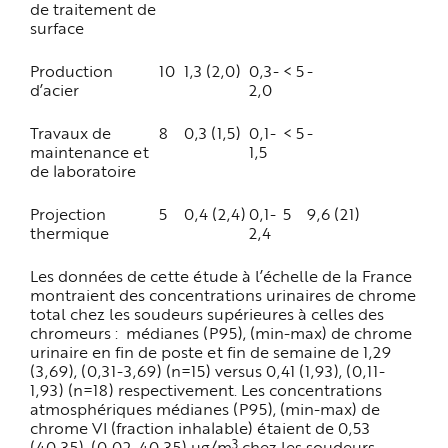
de traitement de
surface
Production
10
1,3 (2,0)
0,3-
< 5
-
d’acier
2,0
Travaux de
8
0,3 (1,5)
0,1-
< 5
-
maintenance et
1,5
de laboratoire
Projection
5
0,4 (2,4)
0,1-
5
9,6 (21)
thermique
2,4
Les données de cette étude à l’échelle de la France
montraient des concentrations urinaires de chrome
total chez les soudeurs supérieures à celles des
chromeurs : médianes (P95), (min-max) de chrome
urinaire en fin de poste et fin de semaine de 1,29
(3,69), (0,31-3,69) (n=15) versus 0,41 (1,93), (0,11-
1,93) (n=18) respectivement. Les concentrations
atmosphériques médianes (P95), (min-max) de
chrome VI (fraction inhalable) étaient de 0,53
3
(40,35), (0,02-40,35) µg/m
chez les soudeurs