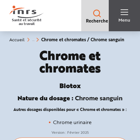
Accès
rapides
:
R
Recherche
e
Menu
Santé et sécurité
Recherche
rapide
c
au travail
:
h
e
r
c
(rubriq
Vous
Chrome et chromates / Chrome sanguin
Accueil
h
êtes
sélecti
e
ici
Biotox :
Chrome et
r
:
a
p
chromates
i
d
e
A
i
d
Biotox
e
P
l
Nature du dosage :
Chrome sanguin
a
n
N
Autres dosages disponibles pour « Chrome et chromates » :
a
v
i
Chrome urinaire
g
a
t
Version :
Février 2025
i
o