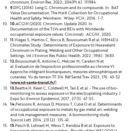
chromium.
Environ Res. 2022 ; 204(Pt A) : 111984.
DFG (2016). Leng G. Chromium and its compounds. In : BAT
Value Documentation. The MAK Collection for Occupational
Health and Safety.
Weinheim : Wiley-VCH ; 2016 : 1-7.
ACGIH (2020). Chromium. Update 2020. In :
Documentation of the TLVs and BEIs with Worldwide
occupational exposure values.
Cincinnati : ACGIH ; 2020.
Viegas S, Martins C, Bocca B, Bousoumah R et al. HBM4EU
Chromates Study : Determinants of Exposure to Hexavalent
Chromium in Plating, Welding and Other Occupational
Settings.
Int J Environ Res Public Health. 2022 ; 19(6) : 3683.
Bousoumah R, Antoine G, Melczer M, Carabin N et
al.
Evaluation de l'exposition professionnelle au chrome VI.
Approche intégrant biomarqueurs, mesures atmosphériques et
cutanées.
Vu du terrain TF 314. Réf Santé Trav. 2023 ; 176 : 43-52
www.rst-sante-travail.fr/
(
).
Beattie H, Keen C, Coldwell M, Tan E et al. - The use of bio-
monitoring to assess exposure in the electroplating industry. J
Expo Sci Environ Epidemiol. 2017 ; 27 (1) : 47-55.
Persoons R, Arnoux D, Monssu T, Culié O et al.
Determinants
of occupational exposure to metals by gas metal arc welding
and risk management measures : A biomonitoring study.
Toxicol Lett. 2014 ; 231 (2) : 135-41.
Pesch B, Lehnert M, Weiss T, Kendzia B et al. Exposure to
hexavalent chromium in welders : Results of the WELDOX II