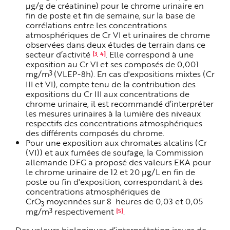
µg/g de créatinine) pour le chrome urinaire en
fin de poste et fin de semaine, sur la base de
corrélations entre les concentrations
atmosphériques de Cr VI et urinaires de chrome
observées dans deux études de terrain dans ce
secteur d’activité
. Elle correspond à une
[3, 4]
exposition au Cr VI et ses composés de 0,001
3
mg/m
(VLEP-8h). En cas d'expositions mixtes (Cr
III et VI), compte tenu de la contribution des
expositions du Cr III aux concentrations de
chrome urinaire, il est recommandé d’interpréter
les mesures urinaires à la lumière des niveaux
respectifs des concentrations atmosphériques
des différents composés du chrome.
Pour une exposition aux chromates alcalins (Cr
(VI)) et aux fumées de soufage, la Commission
allemande DFG a proposé des valeurs EKA pour
le chrome urinaire de 12 et 20 µg/L en fin de
poste ou fin d'exposition, correspondant à des
concentrations atmosphériques de
CrO
moyennées sur 8 heures de 0,03 et 0,05
3
3
mg/m
respectivement
.
[5]
Des valeurs biologiques d’interprétation issues de