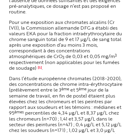
l’absence de données suffisantes et des exigences
pré-analytiques, ce dosage n’est pas proposé en
routine.
Pour une exposition aux chromates alcalins (Cr
(VI)), la Commission allemande DFG a établi des
valeurs EKA pour la fraction intraérythrocytaire du
chrome sanguin total de 9 et 17 µg/L de sang total
après une exposition d’au moins 3 mois,
correspondant à des concentrations
3
atmosphériques de CrO
de 0,03 et 0,05 mg/m
3
respectivement (non applicables pour les fumées
de soudage)
.
[5]
Dans l’étude européenne chromates (2018-2020),
des concentrations de chrome intra-érythrocytaire
ème
ème
(prélèvement entre le 3
et 5
jour de la
semaine de travail, en fin de poste) étaient plus
élevées chez les chromeurs et les peintres par
rapport aux soudeurs et les témoins : médianes et
èmes
95
percentiles de 4,34 µg/L et 8,37 µg/L chez
les chromeurs (n=70) ; 1,41 et 3,57 µg/L dans le
secteur des peintures (n=47) ; 0,4 µg/L et 5,12 µg/L
chez les soudeurs (n=171) ; 1,02 µg/L et 3,0 µg/L