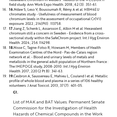
field study. Ann Work Expo Health. 2018 ; 62 (3) : 351-61.
Ndaw S, Leso V, Bousoumah R, Rémy A et al. HBM4EU
chromates study - Usefulness of measurement of blood
chromium levels in the assessment of occupational Cr(VI)
exposure.
2022 ; 214(Pt1) : 113758.
Jiang Z, Schenk L, Assarsson E, Albin M et al.
Hexavalent
chromium still a concern in Sweden - Evidence from a cross-
sectional study within the SafeChrom project.
Int J Hyg Environ
Health. 2024 ; 256:114298.
Nisse C, Tagne-Fotso R, Howsam M, Members of Health
Examination Centres of the Nord - Pas-de-Calais region
network et al. - Blood and urinary levels of metals and
metalloids in the general adult population of Northern France :
The IMEPOGE study, 2008-2010.
Int J Hyg Environ
Health.
2017 ; 220 (2 Pt B) : 341-63.
Cesbron A, Saussereau E, Mahieu L, Couland I et al.
Metallic
profile of whole blood and plasma in a series of 106 healthy
volunteers. J Anal Toxicol. 2013 ; 37 (7) : 401-05.
List of MAK and BAT Values. Permanent Senate
Commission for the Investigation of Health
Hazards of Chemical Compounds in the Work