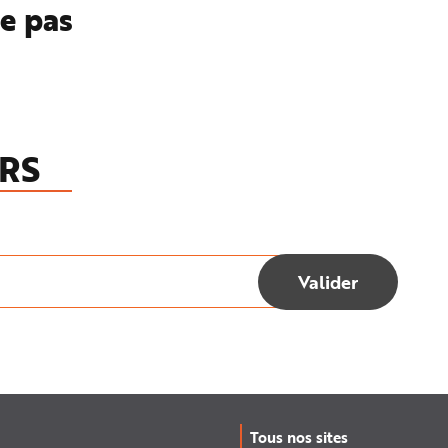
te pas
RS
Tous nos sites