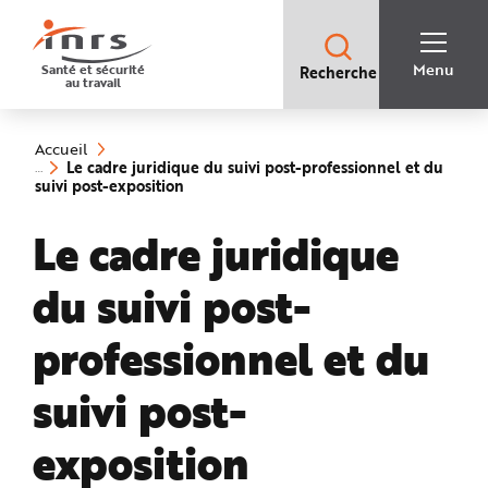
Accès
rapides
:
R
Recherche
e
Menu
Santé et sécurité
Recherche
rapide
c
au travail
:
h
e
Vous
r
êtes
c
ici
h
Accueil
:
e
Le cadre juridique du suivi post-professionnel et du
r
(rubrique
suivi post-exposition
a
sélectionnée)
p
i
Le cadre juridique
d
e
A
i
du suivi post-
d
e
P
l
professionnel et du
a
n
N
suivi post-
a
v
i
g
exposition
a
t
i
o