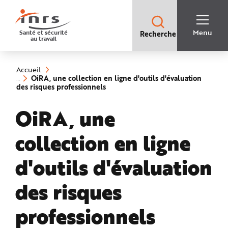
Accès
rapides
:
R
Recherche
e
Menu
Santé et sécurité
Recherche
rapide
c
au travail
:
h
e
Vous
r
êtes
c
ici
h
Accueil
:
e
OiRA, une collection en ligne d'outils d'évaluation
r
(rubrique
des risques professionnels
a
sélectionnée)
p
i
OiRA, une
d
e
A
i
collection en ligne
d
e
P
l
d'outils d'évaluation
a
n
N
des risques
a
v
i
g
professionnels
a
t
i
o