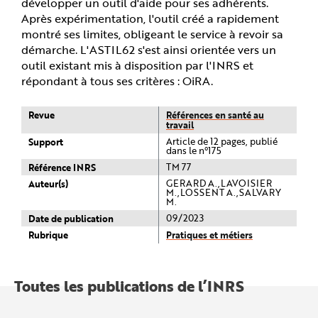
développer un outil d'aide pour ses adhérents.
Après expérimentation, l'outil créé a rapidement
montré ses limites, obligeant le service à revoir sa
démarche. L'ASTIL62 s'est ainsi orientée vers un
outil existant mis à disposition par l'INRS et
répondant à tous ses critères : OiRA.
Revue
Références en santé au
travail
Support
Article de 12 pages, publié
dans le n°175
Référence INRS
TM 77
Auteur(s)
GERARD A.,LAVOISIER
M.,LOSSENT A.,SALVARY
M.
Date de publication
09/2023
Rubrique
Pratiques et métiers
Toutes les publications de l’INRS