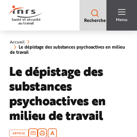
Accès
rapides
:
R
Recherche
e
Menu
Santé et sécurité
Recherche
rapide
c
au travail
:
h
e
Vous
r
êtes
c
ici
h
Accueil
:
e
Le dépistage des substances psychoactives en milieu
r
(rubrique
de travail
a
sélectionnée)
p
i
Le dépistage des
d
e
A
i
substances
d
e
P
l
psychoactives en
a
n
N
milieu de travail
a
v
i
g
a
t
i
ARTICLE
o