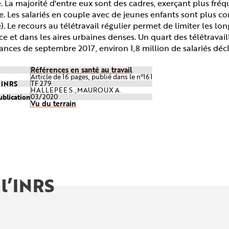
 La majorité d'entre eux sont des cadres, exerçant plus fr
. Les salariés en couple avec de jeunes enfants sont plus conc
. Le recours au télétravail régulier permet de limiter les l
e et dans les aires urbaines denses. Un quart des télétravaill
ces de septembre 2017, environ 1,8 million de salariés décl
Références en santé au travail
Article de 16 pages, publié dans le n°161
e INRS
TF 279
HALLEPEE S.,MAUROUX A.
ublication
03/2020
Vu du terrain
 l’INRS