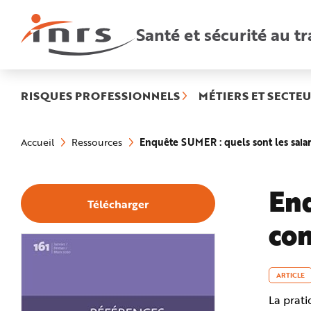
Accès
rapides
:
Santé et sécurité au tr
R
e
c
h
e
r
c
h
RISQUES PROFESSIONNELS
MÉTIERS ET SECTEU
e
r
a
Vous
p
êtes
i
Enquête SUMER : quels sont les salari
Accueil
Ressources
ici
d
:
e
A
i
d
Enq
e
Télécharger
P
l
con
a
n
N
a
v
i
g
ARTICLE
a
t
La prati
i
o