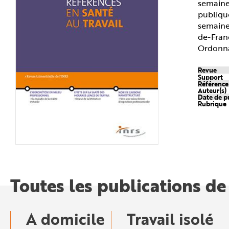
semaine.
n
p
publique
r
semaine)
i
n
de-Franc
c
i
Ordonnan
p
a
l
Revue
e
Support
A
Référenc
l
Auteur(s)
l
Date de p
e
Rubrique
r
a
u
c
o
n
t
e
n
u
P
Toutes les publications de
i
e
d
d
e
p
A domicile
Travail isolé
a
g