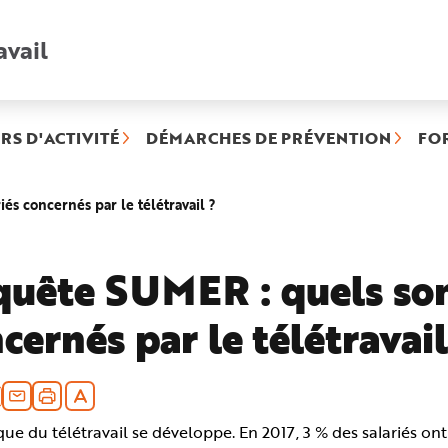
avail
Recherche
rapide
:
RS D'ACTIVITÉ
DÉMARCHES DE PRÉVENTION
FO
(rubrique
és concernés par le télétravail ?
sélectionnée)
uête SUMER : quels sont
cernés par le télétravail
que du télétravail se développe. En 2017, 3 % des salariés ont 