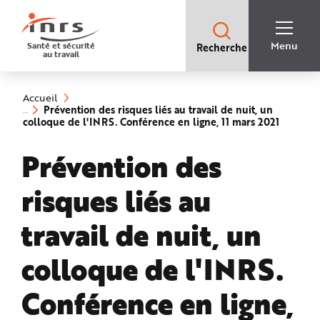
Accès
rapides
:
R
Recherche
e
Menu
Santé et sécurité
Recherche
rapide
c
au travail
:
h
e
Vous
r
êtes
c
ici
h
Accueil
:
e
Prévention des risques liés au travail de nuit, un
r
(rubriqu
colloque de l'INRS. Conférence en ligne, 11 mars 2021
a
sélectio
p
i
Prévention des
d
e
A
i
risques liés au
d
e
P
l
travail de nuit, un
a
n
N
colloque de l'INRS.
a
v
i
g
Conférence en ligne,
a
t
i
o