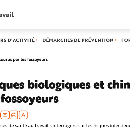
avail
Recherche
rapide
:
RS D'ACTIVITÉ
DÉMARCHES DE PRÉVENTION
FO
(rubrique
ourus par les fossoyeurs
sélectionnée)
ques biologiques et chi
 fossoyeurs
ices de santé au travail s'interrogent sur les risques infecti