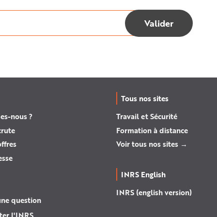
Tous nos sites
es-nous ?
Travail et Sécurité
crute
Formation à distance
ffres
Voir tous nos sites →
esse
INRS English
INRS (english version)
une question
ter l'INRS