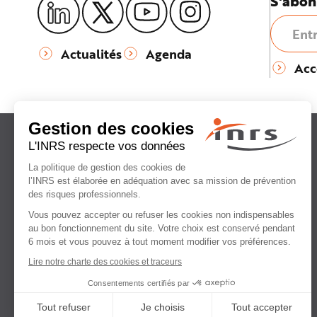
S'abon
e
Actualités
Agenda
Acc
Institut national
de recherche et de sécurité
pour la prévention
des accidents du travail
et des maladies professionnelles