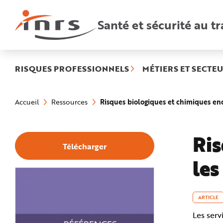
Accès
rapides
:
Santé et sécurité au tr
R
e
c
h
e
r
c
h
RISQUES PROFESSIONNELS
MÉTIERS ET SECTEU
e
r
a
Vous
p
êtes
i
Risques biologiques et chimiques enc
Accueil
Ressources
ici
d
:
e
A
i
d
Ris
e
Télécharger
P
l
les
a
n
N
a
v
i
g
ARTICLE
a
t
Les serv
i
o