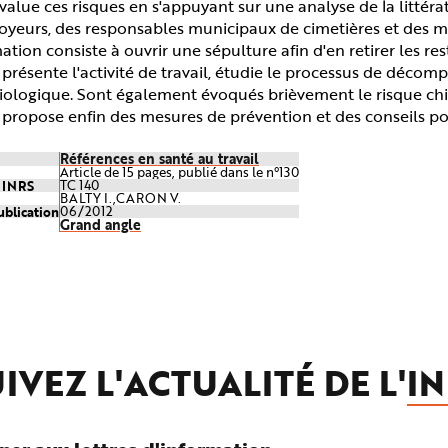
évalue ces risques en s'appuyant sur une analyse de la littéra
oyeurs, des responsables municipaux de cimetières et des mé
tion consiste à ouvrir une sépulture afin d'en retirer les res
e présente l'activité de travail, étudie le processus de déco
iologique. Sont également évoqués brièvement le risque chim
e propose enfin des mesures de prévention et des conseils po
Références en santé au travail
Article de 15 pages, publié dans le n°130
e INRS
TC 140
BALTY I.,CARON V.
ublication
06/2012
Grand angle
IVEZ L'ACTUALITÉ DE L'
IN