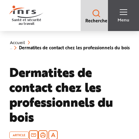
Accès
rapides
:
R
Recherche
e
Menu
Santé et sécurité
Recherche
rapide
c
au travail
:
h
e
Vous
r
êtes
c
ici
h
Accueil
:
e
Dermatites de contact chez les professionnels du bois
r
(rubrique
a
sélectionnée)
p
i
Dermatites de
d
e
A
i
contact chez les
d
e
P
l
professionnels du
a
n
N
bois
a
v
i
g
a
t
i
ARTICLE
o