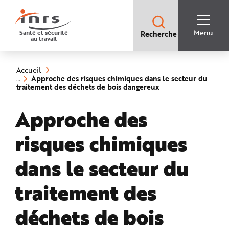
Accès
rapides
:
R
Recherche
e
Menu
Santé et sécurité
Recherche
rapide
c
au travail
:
h
e
Vous
r
êtes
c
ici
h
Accueil
:
e
Approche des risques chimiques dans le secteur du
r
(rubrique
traitement des déchets de bois dangereux
a
sélectionnée)
p
i
Approche des
d
e
A
i
risques chimiques
d
e
P
l
dans le secteur du
a
n
N
traitement des
a
v
i
g
déchets de bois
a
t
i
o