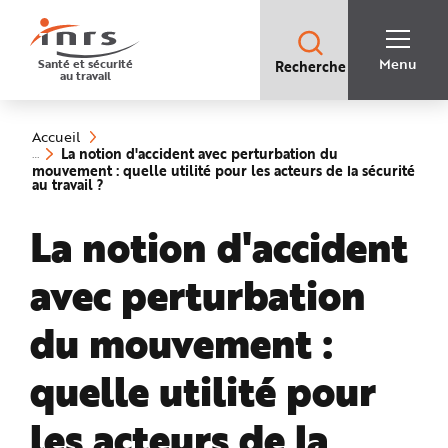
Accès
rapides
:
R
Recherche
e
Menu
Santé et sécurité
Recherche
rapide
c
au travail
:
h
e
Vous
r
êtes
c
ici
h
Accueil
:
e
La notion d'accident avec perturbation du
r
mouvement : quelle utilité pour les acteurs de la sécurité
a
(rubrique
au travail ?
p
sélectionnée)
i
d
La notion d'accident
e
A
i
d
avec perturbation
e
P
l
a
du mouvement :
n
N
a
v
quelle utilité pour
i
g
a
les acteurs de la
t
i
o