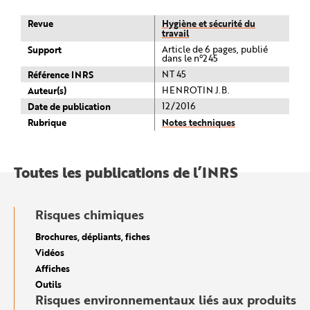
Revue
Hygiène et sécurité du
travail
Support
Article de 6 pages, publié
dans le n°245
Référence INRS
NT 45
Auteur(s)
HENROTIN J.B.
Date de publication
12/2016
Rubrique
Notes techniques
Toutes les publications de l’INRS
Risques chimiques
Brochures, dépliants, fiches
Vidéos
Affiches
Outils
Risques environnementaux liés aux produits