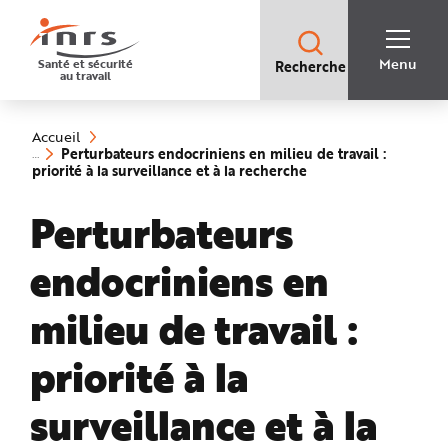
Accès
rapides
:
R
Recherche
e
Menu
Santé et sécurité
Recherche
rapide
c
au travail
:
h
e
Vous
r
êtes
c
ici
h
Accueil
:
e
Perturbateurs endocriniens en milieu de travail :
r
(rubrique
priorité à la surveillance et à la recherche
a
sélectionnée)
p
i
Perturbateurs
d
e
A
i
endocriniens en
d
e
P
l
milieu de travail :
a
n
N
priorité à la
a
v
i
g
surveillance et à la
a
t
i
o