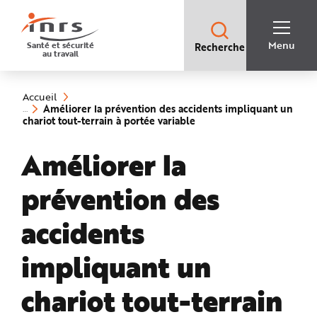
Accès
rapides
:
R
Recherche
e
Menu
Santé et sécurité
Recherche
rapide
c
au travail
:
h
e
Vous
r
êtes
c
ici
h
Accueil
:
e
Améliorer la prévention des accidents impliquant un
r
(rubrique
chariot tout-terrain à portée variable
a
sélectionnée)
p
i
Améliorer la
d
e
A
i
prévention des
d
e
P
l
accidents
a
n
N
impliquant un
a
v
i
g
chariot tout-terrain
a
t
i
o