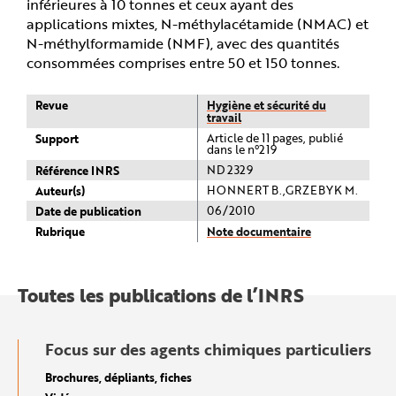
inférieures à 10 tonnes et ceux ayant des
applications mixtes, N-méthylacétamide (NMAC) et
N-méthylformamide (NMF), avec des quantités
consommées comprises entre 50 et 150 tonnes.
Revue
Hygiène et sécurité du
travail
Support
Article de 11 pages, publié
dans le n°219
Référence INRS
ND 2329
Auteur(s)
HONNERT B.,GRZEBYK M.
Date de publication
06/2010
Rubrique
Note documentaire
Toutes les publications de l’INRS
Focus sur des agents chimiques particuliers
Brochures, dépliants, fiches