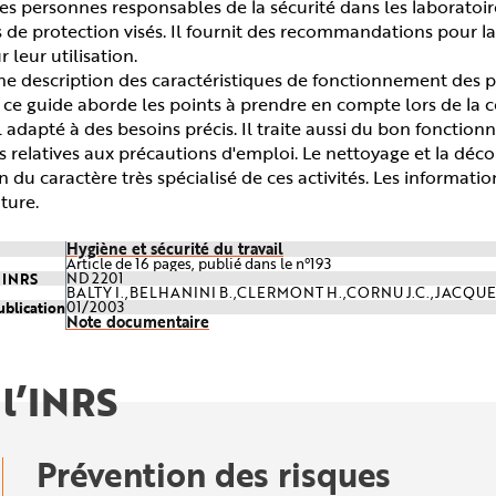
les personnes responsables de la sécurité dans les laboratoir
s de protection visés. Il fournit des recommandations pour la 
 leur utilisation.
ne description des caractéristiques de fonctionnement des 
 ce guide aborde les points à prendre en compte lors de la 
 adapté à des besoins précis. Il traite aussi du bon fonctio
s relatives aux précautions d'emploi. Le nettoyage et la dé
n du caractère très spécialisé de ces activités. Les informatio
ature.
Hygiène et sécurité du travail
Article de 16 pages, publié dans le n°193
e INRS
ND 2201
BALTY I.,BELHANINI B.,CLERMONT H.,CORNU J.C.,JACQUET
ublication
01/2003
Note documentaire
 l’INRS
Prévention des risques