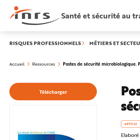
Accès
rapides
:
Santé et sécurité au tr
R
e
c
h
e
r
c
h
RISQUES PROFESSIONNELS
MÉTIERS ET SECTEU
e
r
a
Vous
p
êtes
i
Postes de sécurité microbiologique. P
Accueil
Ressources
ici
d
:
e
A
i
d
Pos
e
Télécharger
P
l
séc
a
n
N
a
v
i
g
ARTICLE
a
t
Elaboré 
i
o