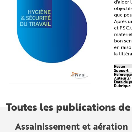
d'aider 
n
p
objectif
r
que pour
i
n
Après u
c
i
et PSC),
p
matériel
a
l
bon sen
e
A
en raiso
l
la littér
l
e
r
a
Revue
u
Support
c
Référenc
o
Auteur(s)
n
Date de p
t
Rubrique
e
n
u
P
Toutes les publications de
i
e
d
d
e
p
Assainissement et aération
a
g