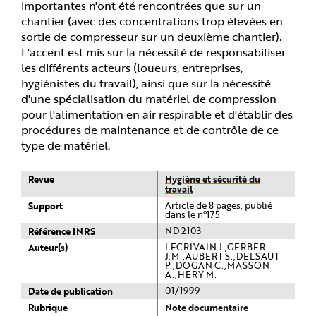
importantes n'ont été rencontrées que sur un
chantier (avec des concentrations trop élevées en
sortie de compresseur sur un deuxième chantier).
L'accent est mis sur la nécessité de responsabiliser
les différents acteurs (loueurs, entreprises,
hygiénistes du travail), ainsi que sur la nécessité
d'une spécialisation du matériel de compression
pour l'alimentation en air respirable et d'établir des
procédures de maintenance et de contrôle de ce
type de matériel.
Revue
Hygiène et sécurité du
travail
Support
Article de 8 pages, publié
dans le n°175
Référence INRS
ND 2103
Auteur(s)
LECRIVAIN J.,GERBER
J.M.,AUBERT S.,DELSAUT
P.,DOGAN C.,MASSON
A.,HERY M.
Date de publication
01/1999
Rubrique
Note documentaire