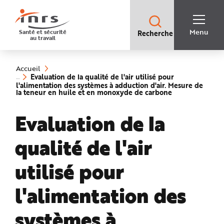
Accès
rapides
:
R
Recherche
e
Menu
Santé et sécurité
Recherche
rapide
c
au travail
:
h
e
Vous
r
êtes
c
ici
h
Accueil
:
e
Evaluation de la qualité de l'air utilisé pour
r
l'alimentation des systèmes à adduction d'air. Mesure de
a
(rubrique
la teneur en huile et en monoxyde de carbone
p
sélectionnée)
i
d
Evaluation de la
e
A
i
d
qualité de l'air
e
P
l
a
utilisé pour
n
N
a
v
l'alimentation des
i
g
a
systèmes à
t
i
o