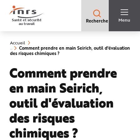
Accès
rapides
:
R
Recherche
e
Menu
Santé et sécurité
Recherche
rapide
c
au travail
:
h
e
Vous
r
êtes
c
ici
h
Accueil
:
e
Comment prendre en main Seirich, outil d'évaluation
r
(rubrique
des risques chimiques ?
a
sélectionnée)
p
i
Comment prendre
d
e
A
i
en main Seirich,
d
e
P
l
outil d'évaluation
a
n
N
des risques
a
v
i
g
chimiques ?
a
t
i
o