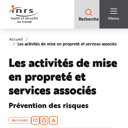
Accès
rapides
:
R
Recherche
e
Menu
Santé et sécurité
Recherche
rapide
c
au travail
:
h
e
Vous
r
êtes
c
ici
h
Accueil
:
e
(rubr
Les activités de mise en propreté et services associés
r
sélec
a
p
Les activités de mise
i
d
e
A
en propreté et
i
d
e
P
services associés
l
a
n
N
a
Prévention des risques
v
i
g
a
t
BROCHURE
i
o