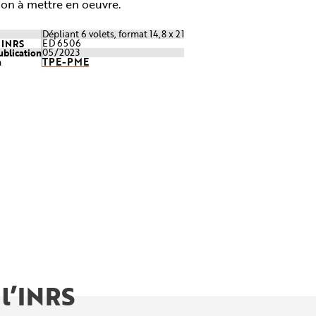
ion à mettre en oeuvre.
Dépliant 6 volets, format 14,8 x 21
e INRS
ED 6506
ublication
05/2023
TPE-PME
n
 l’INRS