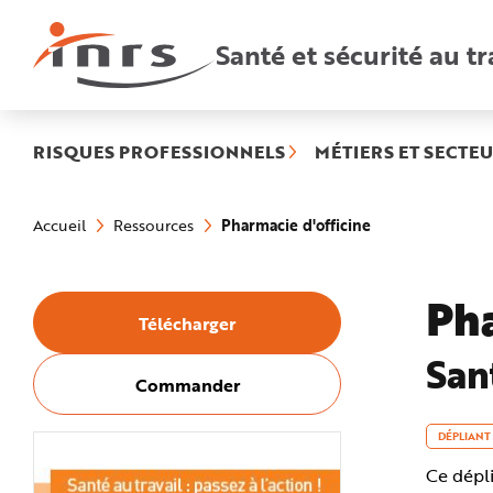
Accès
rapides
:
Santé et sécurité au tr
R
e
c
h
e
r
c
h
RISQUES PROFESSIONNELS
MÉTIERS ET SECTEU
e
r
a
Vous
p
êtes
i
(rubrique
Pharmacie d'officine
Accueil
Ressources
ici
d
sélectionnée)
:
e
A
i
d
Pha
e
Télécharger
P
l
a
Sant
n
N
Commander
a
v
i
g
DÉPLIANT
a
t
Ce dépli
i
o