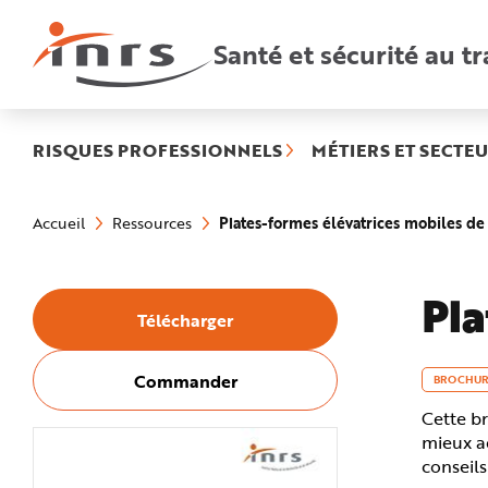
Accès
rapides
:
Santé et sécurité au tr
R
e
c
h
e
r
c
h
RISQUES PROFESSIONNELS
MÉTIERS ET SECTEU
e
r
a
Vous
p
êtes
i
Plates-formes élévatrices mobiles d
Accueil
Ressources
ici
d
:
e
A
i
d
Pla
e
Télécharger
P
l
a
n
N
Commander
BROCHUR
a
v
Cette br
i
g
mieux ad
a
t
conseils
i
o