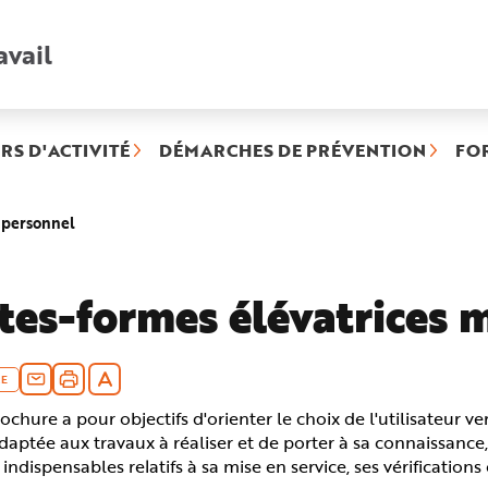
avail
Recherche
rapide
:
RS D'ACTIVITÉ
DÉMARCHES DE PRÉVENTION
FO
(rubrique
e personnel
sélectionnée)
tes-formes élévatrices 
E
ochure a pour objectifs d'orienter le choix de l'utilisateur v
aptée aux travaux à réaliser et de porter à sa connaissance,
 indispensables relatifs à sa mise en service, ses vérifications 