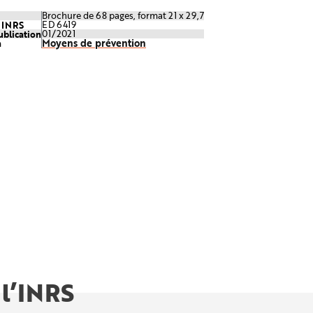
Brochure de 68 pages, format 21 x 29,7
e INRS
ED 6419
ublication
01/2021
Moyens de prévention
n
 l’INRS