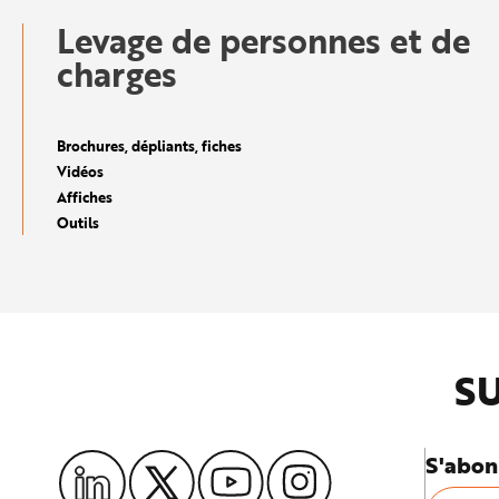
e
Levage de personnes et de
charges
Brochures, dépliants, fiches
Vidéos
Affiches
Outils
SU
S'abon