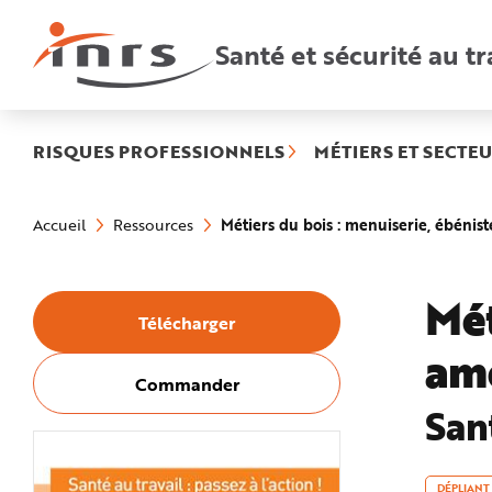
Accès
rapides
:
Santé et sécurité au tr
R
e
c
h
e
r
c
h
RISQUES PROFESSIONNELS
MÉTIERS ET SECTEU
e
r
a
Vous
p
êtes
i
Métiers du bois : menuiserie, ébéni
Accueil
Ressources
ici
d
:
e
A
i
d
Mét
e
Télécharger
P
l
am
a
n
N
Commander
a
v
Sant
i
g
a
t
i
DÉPLIANT
o