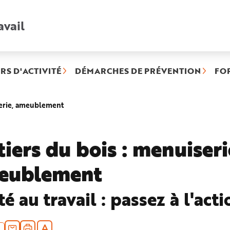
avail
Recherche
rapide
:
RS D'ACTIVITÉ
DÉMARCHES DE PRÉVENTION
FO
(rubrique
sterie, ameublement
sélectionnée)
iers du bois : menuiseri
eublement
é au travail : passez à l'acti