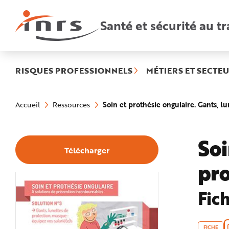
Accès
rapides
:
Santé et sécurité au tr
R
e
c
h
e
r
c
h
RISQUES PROFESSIONNELS
MÉTIERS ET SECTEU
e
r
a
Vous
p
êtes
i
Soin et prothésie ongulaire. Gants, lu
Accueil
Ressources
ici
d
:
e
A
i
d
Soi
e
Télécharger
P
l
pro
a
n
N
a
v
Fic
i
g
a
t
i
FICHE
o