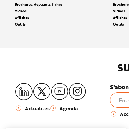
e
Brochures, dépliants, fiches
Brochures
Vidéos
Vidéos
Affiches
Affiches
Outils
Outils
SU
S'abon
Actualités
Agenda
Acc