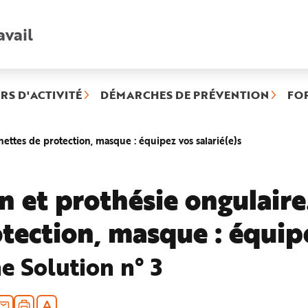
avail
Recherche
rapide
:
RS D'ACTIVITÉ
DÉMARCHES DE PRÉVENTION
FO
(rubrique
nettes de protection, masque : équipez vos salarié(e)s
sélectionnée)
n et prothésie ongulaire
tection, masque : équipe
he Solution n° 3