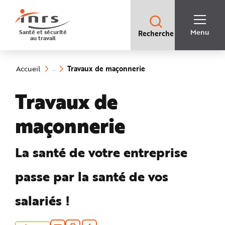
Accès
rapides
:
R
Recherche
e
Menu
Santé et sécurité
Recherche
rapide
c
au travail
:
h
e
Vous
r
êtes
c
ici
(rubrique
h
Travaux de maçonnerie
Accueil
:
e
sélectionnée)
r
a
Travaux de
p
i
d
e
maçonnerie
A
i
d
e
P
La santé de votre entreprise
l
a
n
passe par la santé de vos
N
a
v
i
salariés !
g
a
t
i
o