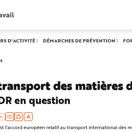
avail
Recherche
rapide
:
RS D'ACTIVITÉ
DÉMARCHES DE PRÉVENTION
FO
(rubrique
es
sélectionnée)
transport des matières 
DR en question
E
t l'accord européen relatif au transport international des m