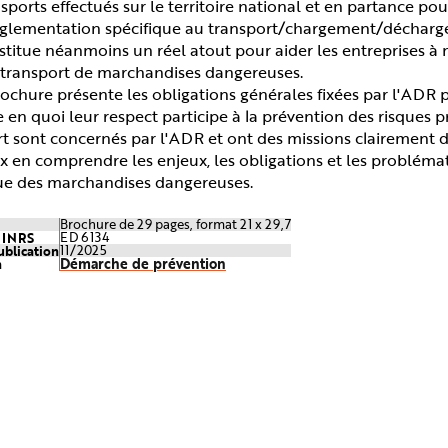
sports effectués sur le territoire national et en partance pou
églementation spécifique au transport/chargement/déchar
stitue néanmoins un réel atout pour aider les entreprises à m
u transport de marchandises dangereuses.
rochure présente les obligations générales fixées par l'ADR
 en quoi leur respect participe à la prévention des risques p
t sont concernés par l'ADR et ont des missions clairement d
 en comprendre les enjeux, les obligations et les problémat
que des marchandises dangereuses.
Brochure de 29 pages, format 21 x 29,7
e INRS
ED 6134
ublication
11/2025
Démarche de prévention
n