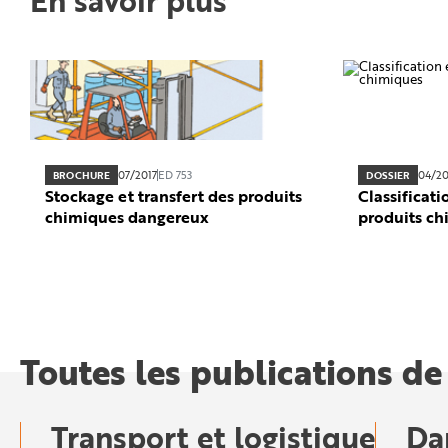
En savoir plus
e
07/2017
ED 753
04/2
BROCHURE
DOSSIER
Stockage et transfert des produits
Classificat
chimiques dangereux
produits c
Toutes les publications de
Transport et logistique
Da