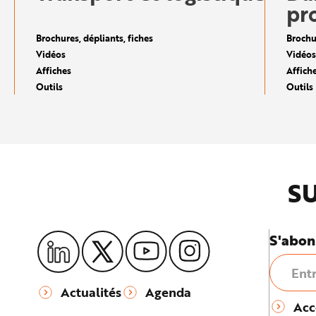
pr
Brochures, dépliants, fiches
Brochur
Vidéos
Vidéos
Affiches
Affich
Outils
Outils
SU
S'abon
Actualités
Agenda
Acc