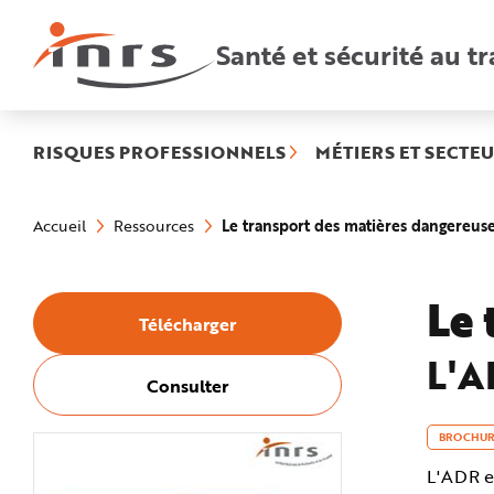
Accès
rapides
:
Santé et sécurité au tr
R
e
c
h
e
r
c
h
RISQUES PROFESSIONNELS
MÉTIERS ET SECTEU
e
r
a
Vous
p
êtes
i
Le transport des matières dangereus
Accueil
Ressources
ici
d
:
e
A
i
d
Le 
e
Télécharger
P
l
a
L'A
n
N
Consulter
a
v
i
g
BROCHUR
a
t
L'ADR es
i
o