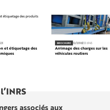
023
12/2016
ED 6145
BROCHURE
ion et étiquetage des
Arrimage des charges sur les
himiques
véhicules routiers
 l’INRS
ngers associés aux