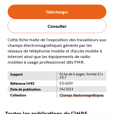
e
Télécharger
Consulter
Cette fiche traite de l'exposition des travailleurs aux
champs électromagnétiques générés par les
réseaux de téléphonie mobile et d'accès mobile à
internet ainsi que les équipements de radio
mobiles à usage professionnel dits PMR.
Support
Fiche de 6 pages, format 21 x
29,7
Référence INRS
ED 4200
Date de publication
04/2023
Collection
Champs électromagnétiques
Toutes les publications de l’INRS